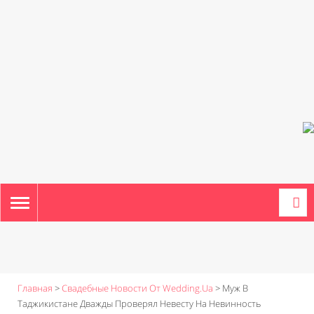
TOGGLE
NAVIGATION
Главная
>
Свадебные Новости От Wedding.ua
>
Муж В
Таджикистане Дважды Проверял Невесту На Невинность