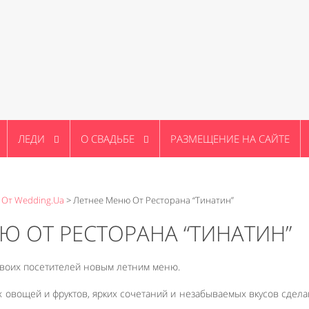
ЛЕДИ
О СВАДЬБЕ
РАЗМЕЩЕНИЕ НА САЙТЕ
 От Wedding.ua
>
Летнее Меню От Ресторана “Тинатин”
Ю ОТ РЕСТОРАНА “ТИНАТИН”
 своих посетителей новым летним меню.
 овощей и фруктов, ярких сочетаний и незабываемых вкусов сдел