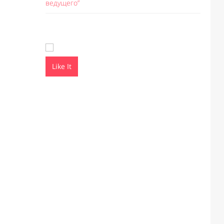
ведущего”
Like It
Like I