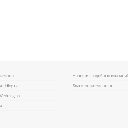
лиентов
Новости свадебных компани
edding.ua
Благотворительность
Wedding.ua
а