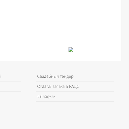
й
Свадебный тендер
ONLINE заявка в РАЦС
#Лайфхак