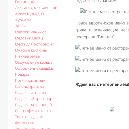
отдых незабываемым.
Гостиницы
Девичник, мальчишник
Живая музыка, DJ
Журналы
Новое европейское меню вк
ЗАГСы
гриле и освежающие дес
Макияж, маникюр
ресторане “Тинатин”.
Медовый месяц
Места для фотосессий
Мужские костюмы
Нижнее белье
Обручальные кольца
Оформление свадьбы
Подарки
Прическа, имидж
Ждем вас с нетерпением
Салоны красоты
Свадебные платья
Свадебный транспорт
Свадьба за границей
Спецэффекты, тенты
Торты, сладости
Фотосъемка
Хореография, спорт