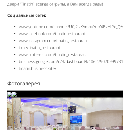
двери “Tinatin” всегда открыты, а Вам всегда рады!
Социальные сети:
www.youtube.com/channel/UCJ2lzKAmnuYnfY4BvHIPx_Q/vide
www.facebook.com/tinatinrestaurant
www.instagram.com/tinatin_restaurant
t.me/tinatin_restaurant
www.pinterest.com/tinatin_restaurant
business.google.com/u/3/dashboard/l/10627907099973187
tinatin.business.site/
Фотогалерея