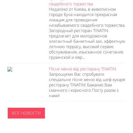
свадебного торжества
Недалеко от Киева, в живописном
городе Буча находится прекрасная
локация для проведения
незабываемого свадебного торжества.
Загородный ресторан TINATIN
предлагает для молодоженов
элегантный банкетный зал, эффектную
летнюю террасу, высокий сервис
обслуживания, изысканное сочетание
грузинской и евр...
Пісне меню від ресторану TINATIN
Запрошуємо Вас спробувати
спеціальне пісне меню від шеф-кухаря
ресторану TINATIN! Бажаємо Вам
смачного і корисного Посту разом з
нами!
ВСЕ НОВОСТИ