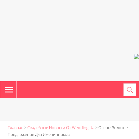
TOGGLE
NAVIGATION
Главная
>
Свадебные Новости От Wedding.ua
>
Осень: Золотое
Предложение Для Именинников