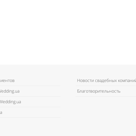
лиентов
Новости свадебных компани
edding.ua
Благотворительность
Wedding.ua
а