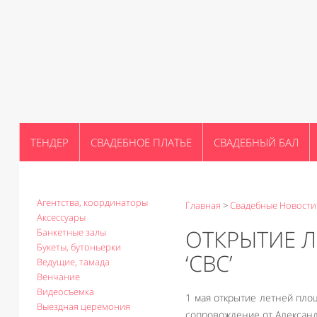
ТЕНДЕР
СВАДЕБНОЕ ПЛАТЬЕ
СВАДЕБНЫЙ БАЛ
Агентства, координаторы
Главная
>
Свадебные Новости
Аксессуары
ОТКРЫТИЕ Л
Банкетные залы
Букеты, бутоньерки
‘СВС’
Ведущие, тамада
Венчание
Видеосъемка
1 мая открытие летней площ
Выездная церемония
сопровождение от Александ