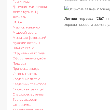
Гостиницы
Девичник, мальчишник
Живая музыка, DJ
Журналы
Летняя терраса ‘СВС’
осн
ЗАГСы
хорошо провести время в у
Макияж, маникюр
Медовый месяц
Места для фотосессий
Мужские костюмы
Нижнее белье
Обручальные кольца
Оформление свадьбы
Подарки
Прическа, имидж
Салоны красоты
Свадебные платья
Свадебный транспорт
Свадьба за границей
Спецэффекты, тенты
Торты, сладости
Фотосъемка
Хореография, спорт