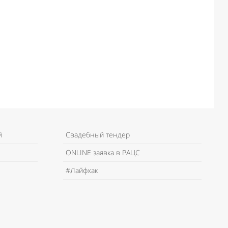
й
Свадебный тендер
ONLINE заявка в РАЦС
#Лайфхак