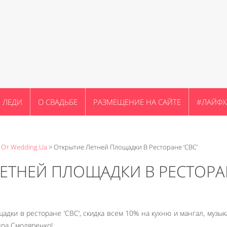
ЛЕДИ
О СВАДЬБЕ
РАЗМЕЩЕНИЕ НА САЙТЕ
#ЛАЙФХ
 От Wedding.ua
>
Открытие Летней Площадки В Ресторане ‘СВС’
ЕТНЕЙ ПЛОЩАДКИ В РЕСТОРА
адки в ресторане ‘СВС’, скидка всем 10% на кухню и мангал, музы
ра Смоляренко!