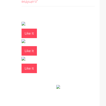
ведущего”
Like It
Like It
Like It