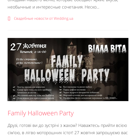
необычные и интересные сочетания. Неско...
Свадебные новости от Wedding.ua
Family Halloween Party
Друзі, готові ви до зустрічі з жахом? Наважтесь прийти всією
сім'єю, в лігво моторошних істот! 27 жовтня запрошуємо вас