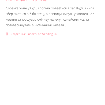
Собачка живе у буді. Хлопчик ховається в халабуді. Книги
зберігаються в бібліотеці, а привиди живуть у Фортеці! 27
жовтня запрошуємо сміливу малечу познайомитись та
потоваришувати з містичними жителя...
Свадебные новости от Wedding.ua