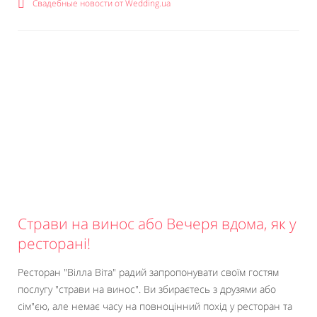
Свадебные новости от Wedding.ua
Страви на винос або Вечеря вдома, як у
ресторані!
Ресторан "Вілла Віта" радий запропонувати своїм гостям
послугу "страви на винос". Ви збираєтесь з друзями або
сім"єю, але немає часу на повноцінний похід у ресторан та