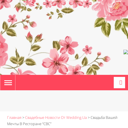
TOGGLE
NAVIGATION
Главная
>
Свадебные Новости От Wedding.ua
>
Свадьба Вашей
Мечты В Ресторане “СВС”