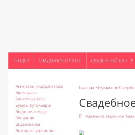
ТЕНДЕР
СВАДЕБНОЕ ПЛАТЬЕ
СВАДЕБНЫЙ БАЛ
Агентства, координаторы
Главная
>
Идеальное Свадебн
Аксессуары
Свадебное
Банкетные залы
Букеты, бутоньерки
Ведущие, тамада
Идеальное свадебное плать
Венчание
Видеосъемка
Выездная церемония