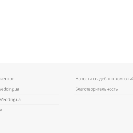
лиентов
Новости свадебных компани
edding.ua
Благотворительность
Wedding.ua
а