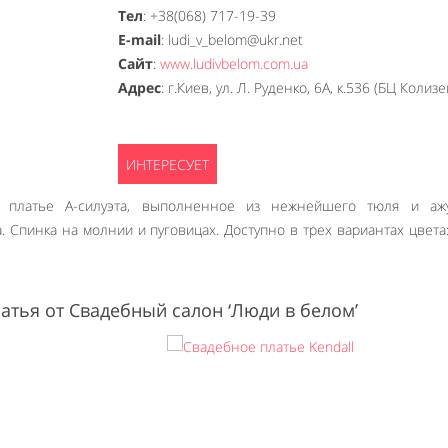
Тел
: +38(068) 717-19-39
E-mail
: ludi_v_belom@ukr.net
Сайт
:
www.ludivbelom.com.ua
Адрес
: г.Киев, ул. Л. Руденко, 6А, к.536 (БЦ Колизе
 платье А-силуэта, выполненное из нежнейшего тюля и ажу
 Спинка на молнии и пуговицах. Доступно в трех вариантах цвета:
атья от Cвадебный салон ‘Люди в белом’