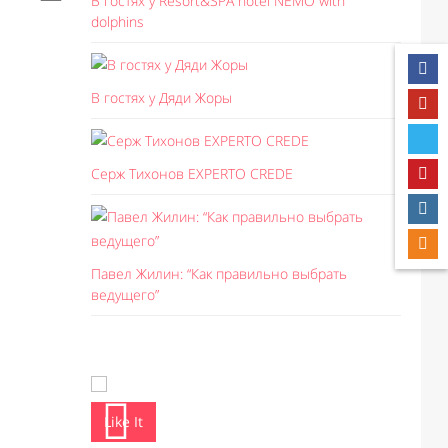
В гостях у Resort&SPA hotel NEMO with
dolphins
В гостях у Дяди Жоры
Свадебное платье Eliza
Св
Серж Тихонов EXPERTO CREDE
Павел Жилин: “Как правильно выбрать
ведущего”
Like It
Like I