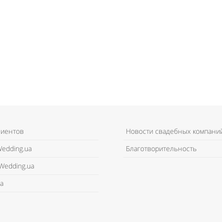
лиентов
Новости свадебных компани
edding.ua
Благотворительность
Wedding.ua
а