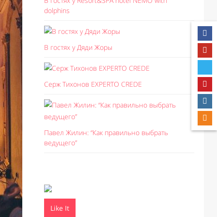
В гостях у Resort&SPA hotel NEMO with
dolphins
В гостях у Дяди Жоры
Серж Тихонов EXPERTO CREDE
Павел Жилин: “Как правильно выбрать
ведущего”
Like It