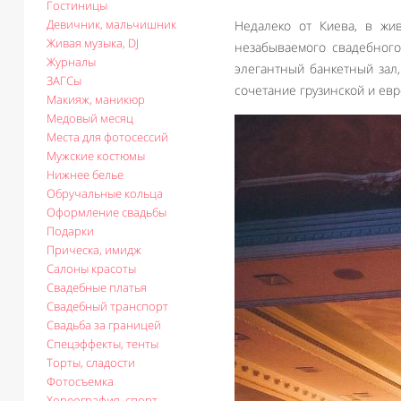
Гостиницы
Девичник, мальчишник
Недалеко от Киева, в жи
Живая музыка, DJ
незабываемого свадебного
Журналы
элегантный банкетный зал
ЗАГСы
сочетание грузинской и ев
Макияж, маникюр
Медовый месяц
Места для фотосессий
Мужские костюмы
Нижнее белье
Обручальные кольца
Оформление свадьбы
Подарки
Прическа, имидж
Салоны красоты
Свадебные платья
Свадебный транспорт
Свадьба за границей
Спецэффекты, тенты
Торты, сладости
Фотосъемка
Хореография, спорт