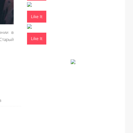
Like It
онии в
Like It
“Старый
з