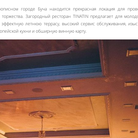
вописном городе Буча находится прекрасная локация для пров
 торжества. Загородный ресторан TINATIN предлагает для моло
, эффектную летнюю террасу, высокий сервис обслуживания, изы
ропейской кухни и обширную винную карту.