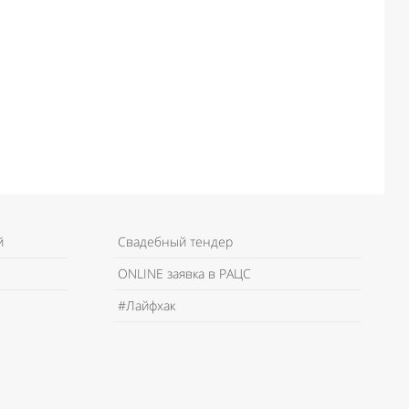
й
Свадебный тендер
ONLINE заявка в РАЦС
#Лайфхак