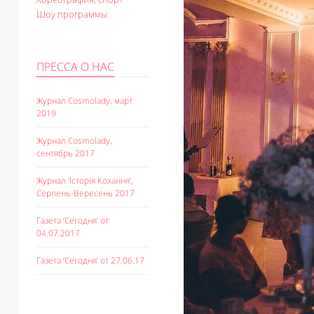
Шоу программы
ПРЕССА О НАС
Журнал Cosmolady, март
2019
Журнал Cosmolady,
сентябрь 2017
Журнал ‘Історія Кохання’,
Серпень-Вересень 2017
Газета ‘Сегодня’ от
04.07.2017
Газета ‘Сегодня’ от 27.06.17