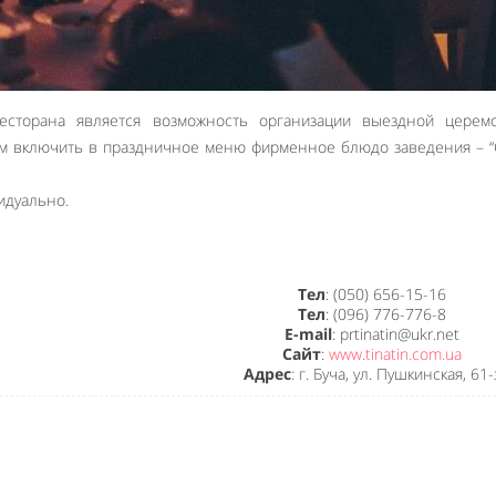
есторана является возможность организации выездной церем
ем включить в праздничное меню фирменное блюдо заведения – 
идуально.
Тел
: (050) 656-15-16
Тел
: (096) 776-776-8
E-mail
: prtinatin@ukr.net
Сайт
:
www.tinatin.com.ua
Адрес
: г. Буча, ул. Пушкинская, 61-