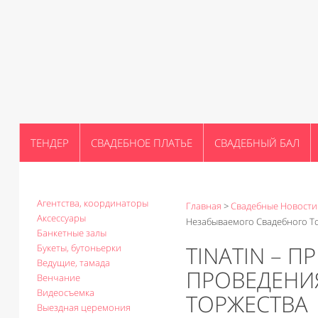
ТЕНДЕР
СВАДЕБНОЕ ПЛАТЬЕ
СВАДЕБНЫЙ БАЛ
Агентства, координаторы
Главная
>
Свадебные Новости
Аксессуары
Незабываемого Свадебного Т
Банкетные залы
TINATIN – 
Букеты, бутоньерки
Ведущие, тамада
ПРОВЕДЕНИ
Венчание
Видеосъемка
ТОРЖЕСТВА
Выездная церемония