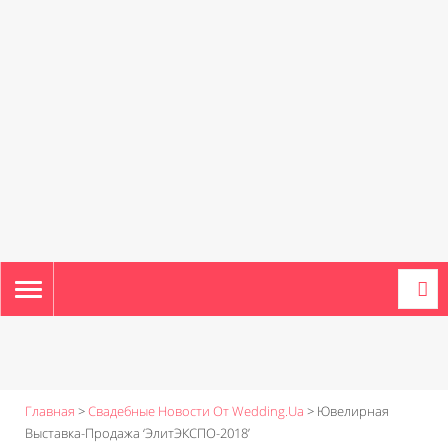
TOGGLE
NAVIGATION
Главная
>
Свадебные Новости От Wedding.ua
>
Ювелирная
Выставка-Продажа ‘ЭлитЭКСПО-2018’