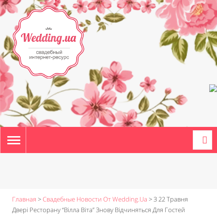
TOGGLE
NAVIGATION
Главная
>
Свадебные Новости От Wedding.ua
>
З 22 Травня
Двері Ресторану “Вілла Віта” Знову Відчиняться Для Гостей