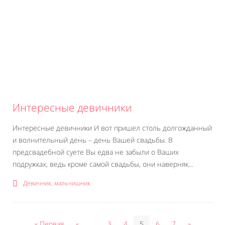
Интересные девичники
Интересные девичники И вот пришел столь долгожданный
и волнительный день – день Вашей свадьбы. В
предсвадебной суете Вы едва не забыли о Ваших
подружках, ведь кроме самой свадьбы, они наверняк...
Девичник, мальчишник
« Первая
«
...
3
4
5
6
7
»