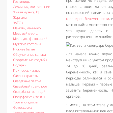
протяжении 40 недель бер
Гостиницы
глазки, слышит ли он зв
Девичник, мальчишник
Живая музыка, DJ
позволяющий следить за р
Журналы
календарь беременности
, 
ЗАГСы
можно найти множество сов
Макияж, маникюр
что нужно делать в с
Медовый месяц
распространенных ошибок.
Места для фотосессий
Мужские костюмы
Нижнее белье
Для начала нужно верно
Обручальные кольца
Оформление свадьбы
менструации (с учетом прод
Подарки
24 до 36 дней, реальн
Прическа, имидж
беременности, как и сама
Салоны красоты
периоды отличаются и ос
Свадебные платья
малыша. Первый – первые 
Свадебный транспорт
заметить беременность. 
Свадьба за границей
органов.
Спецэффекты, тенты
Торты, сладости
1 месяц. На этом этапе у 
Фотосъемка
плод питательными веществ
Хореография, спорт