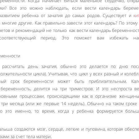
еменности. Когда начинает биться маленькое сердечко, откры
уки? Все это можно наблюдать, если вести календарь береме
азвитием ребенка от зачатия до самых родов. Существует и
ки
и многие другие. Как правильно завести этот календарь? По этому
етов и рекомендаций не только как вести календарь беременност
оответствующий период. Это поможет вам избежать на
 рассчитать день зачатия, обычно это делается по дню пос
олжительности цикла). Учитывая, что цикл у всех разный и колебл
ый срок беременности может быть приблизительным. Кал
 беременность, делится на три триместров. И это неспроста в
новными процессами, происходящими как в организме женщины,
три месяца (или же первые 14 недель). Обычно на таком сроке
Но это именно, то время, когда у ребенка формируется больш
малыша создаются мозг, сердце, легкие и пуповина, которая обесп
ами за счет тела матери.