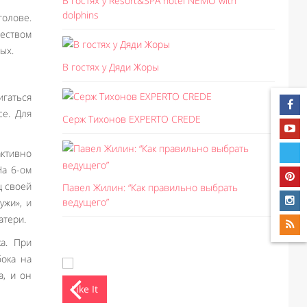
В гостях у Resort&SPA hotel NEMO with
dolphins
олове.
чеством
ых.
В гостях у Дяди Жоры
игаться
е. Для
Серж Тихонов EXPERTO CREDE
активно
На 6-ом
ц своей
Павел Жилин: “Как правильно выбрать
ведущего”
ужи», и
атери.
а. При
бока на
а, и он
Like It
Like I