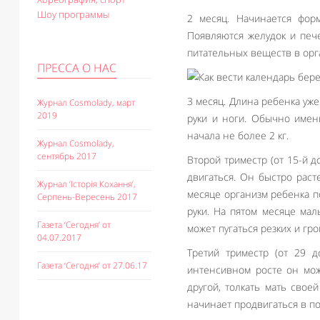
Шоу программы
2 месяц. Начинается фор
Появляются желудок и печ
питательных веществ в орг
ПРЕССА О НАС
3 месяц. Длина ребенка уже
Журнал Cosmolady, март
2019
руки и ноги. Обычно имен
начала не более 2 кг.
Журнал Cosmolady,
сентябрь 2017
Второй триместр (от 15-й 
двигаться. Он быстро раст
Журнал ‘Історія Кохання’,
месяце организм ребенка п
Серпень-Вересень 2017
руки. На пятом месяце мал
Газета ‘Сегодня’ от
может пугаться резких и гр
04.07.2017
Третий триместр (от 29 
Газета ‘Сегодня’ от 27.06.17
интенсивном росте он мож
другой, толкать мать свое
начинает продвигаться в пол