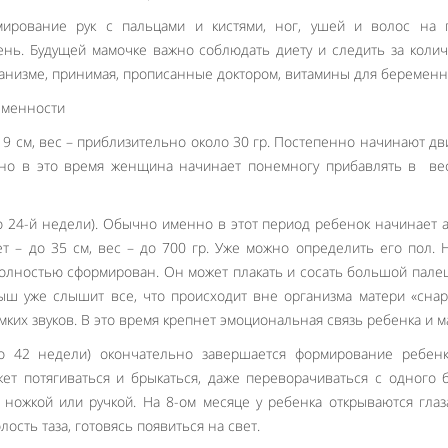
мирование рук с пальцами и кистями, ног, ушей и волос на г
ень. Будущей мамочке важно соблюдать диету и следить за коли
анизме, принимая, прописанные доктором, витамины для беременн
 9 см, вес – приблизительно около 30 гр. Постепенно начинают дв
но в это время женщина начинает понемногу прибавлять в вес
до 24-й недели). Обычно именно в этот период ребенок начинает 
ет – до 35 см, вес – до 700 гр. Уже можно определить его пол. 
олностью сформирован. Он может плакать и сосать большой пале
ыш уже слышит все, что происходит вне организма матери «снар
омких звуков. В это время крепнет эмоциональная связь ребенка и м
до 42 недели) окончательно завершается формирование ребенк
ет потягиваться и брыкаться, даже переворачиваться с одного 
й ножкой или ручкой. На 8-ом месяце у ребенка открываются глаз
Like It
ость таза, готовясь появиться на свет.