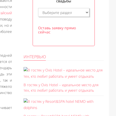
ваются
свадьбы
нности
тайский
 поводу
и, но и
Оставь заявку прямо
иболее
сейчас
ледней
ИНТЕРВЬЮ
ется от
ендарь
едь эти
 так и
В гостях у Ovis Hotel – идеальное место для
 тяжело
тех, кто любит работать и умеет отдыхать
инство
ечивает