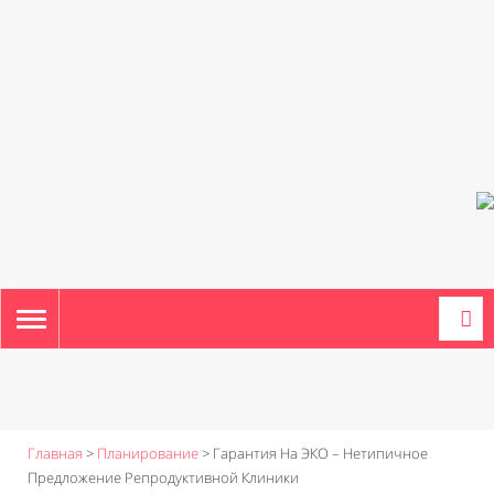
TOGGLE
NAVIGATION
Главная
>
Планирование
>
Гарантия На ЭКО – Нетипичное
Предложение Репродуктивной Клиники