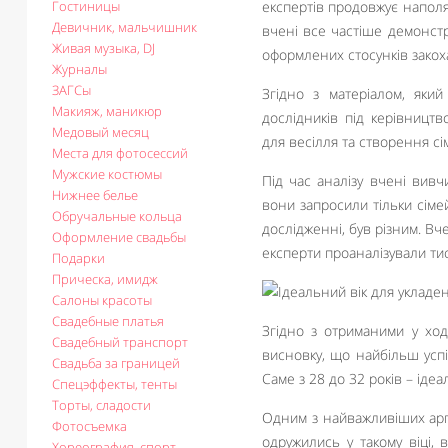
Гостиницы
експертів продовжує наполяг
Девичник, мальчишник
вчені все частіше демонст
Живая музыка, DJ
оформлених стосунків закох
Журналы
ЗАГСы
Згідно з матеріалом, яки
Макияж, маникюр
дослідників під керівницт
Медовый месяц
для весілля та створення сім
Места для фотосессий
Мужские костюмы
Під час аналізу вчені вивч
Нижнее белье
вони запросили тільки сімей
Обручальные кольца
дослідженні, був різним. Вч
Оформление свадьбы
експерти проаналізували тис
Подарки
Прическа, имидж
Салоны красоты
Свадебные платья
Згідно з отриманими у ход
Свадебный транспорт
висновку, що найбільш успі
Свадьба за границей
Саме з 28 до 32 років – іде
Спецэффекты, тенты
Торты, сладости
Одним з найважливіших аргум
Фотосъемка
одружились у такому віці,
Хореография, спорт