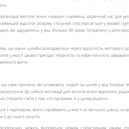
ень.
організації весілля, вчені назвали і найменш доречний час для ук
айвищий відсоток розриву стосунків спостерігається у віковій груп
юдей, які одружились у віці близько 40 років, потрапили у категор
тив, що ранні шлюби розпадаються через відсутність життєвого до
люб у якості цікавої пригоди. Незрілість та інфантильність заважают
імейного життя.
, що саме причини, які штовхають людей на шлюб у віці близько 40
розлучення. До хибної мотивації для весілля вчені відносять раці
е створити сім”ю з тим, хто підтримає їх у цьому рішенні.
ься з партнером, якого сприймають у якості останнього шансу на 
чи є до нього почуття.
 безперечно, можуть відповідати деяким статистичним даним, г