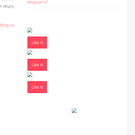
ведущего”
и міцну
ding.ua
Like It
Like It
Like It