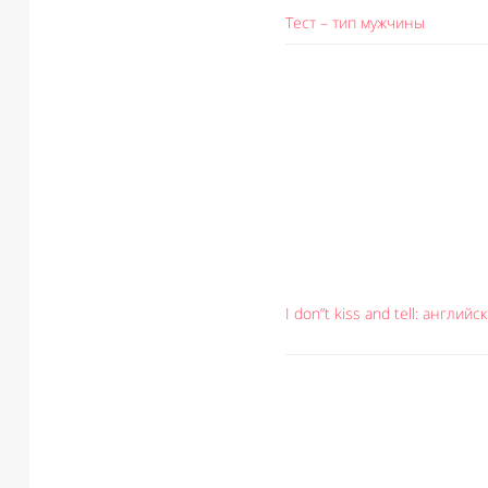
Тест – тип мужчины
I don”t kiss and tell: англий