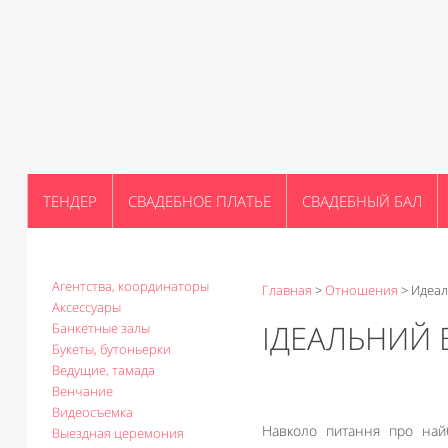
ТЕНДЕР
СВАДЕБНОЕ ПЛАТЬЕ
СВАДЕБНЫЙ БАЛ
Агентства, координаторы
Главная
>
Отношения
>
Идеал
Аксессуары
ІДЕАЛЬНИЙ 
Банкетные залы
Букеты, бутоньерки
Ведущие, тамада
Венчание
Видеосъемка
Навколо питання про найб
Выездная церемония