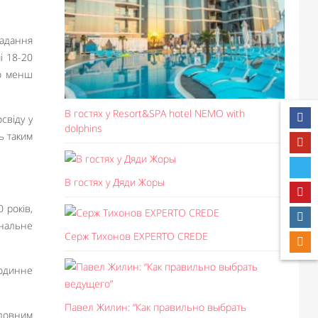
ладання
і 18-20
ію менш
В гостях у Resort&SPA hotel NEMO with
свіду у
dolphins
ь таким
В гостях у Дяди Жоры
 років,
ональне
Серж Тихонов EXPERTO CREDE
родинне
Павел Жилин: “Как правильно выбрать
оловним