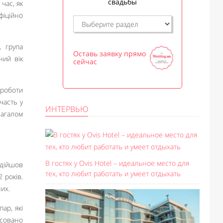
свадьбы
час, як
фіційно
, група
Оставь заявку прямо
ний вік
сейчас
 роботи
часть у
ИНТЕРВЬЮ
Загалом
В гостях у Ovis Hotel – идеальное место для
 дійшов
тех, кто любит работать и умеет отдыхать
 років.
их.
ар, які
ксовано