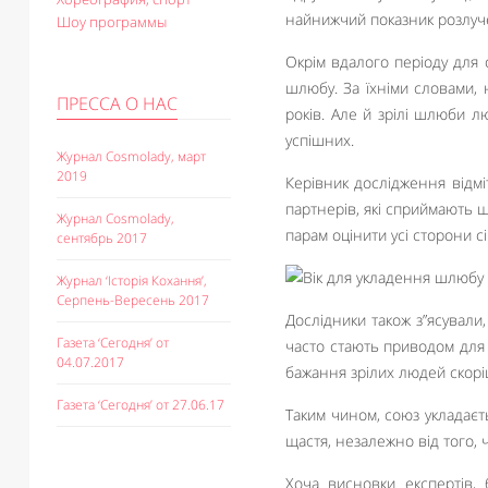
найнижчий показник розлуч
Шоу программы
Окрім вдалого періоду для 
шлюбу. За їхніми словами, н
ПРЕССА О НАС
років. Але й зрілі шлюби л
успішних.
Журнал Cosmolady, март
2019
Керівник дослідження відмі
партнерів, які сприймають ш
Журнал Cosmolady,
парам оцінити усі сторони с
сентябрь 2017
Журнал ‘Історія Кохання’,
Серпень-Вересень 2017
Дослідники також з”ясували
Газета ‘Сегодня’ от
часто стають приводом для 
04.07.2017
бажання зрілих людей скоріш
Газета ‘Сегодня’ от 27.06.17
Таким чином, союз укладаєт
щастя, незалежно від того, 
Хоча висновки експертів,