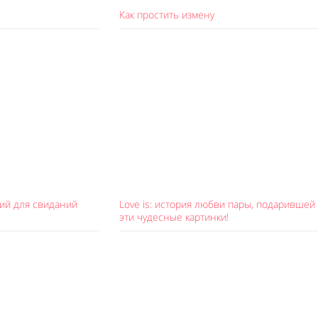
Как простить измену
ский для свиданий
Love is: история любви пары, подарившей
эти чудесные картинки!