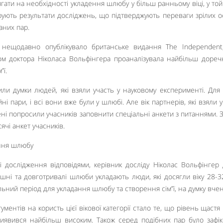
ати на необхідності укладення шлюбу у більш ранньому віці, у той 
рують результати досліджень, що підтверджують переваги зрілих о
аних пар.
й нещодавно опублікувало британське видання The Independent
вом доктора Ніколаса Вольфінгера проаналізувала найбільш дореч
”ї.
или думки людей, які взяли участь у науковому експерименті. Для
ні пари, і всі вони вже були у шлюбі. Але вік партнерів, які взяли у
ені попросили учасників заповнити спеціальні анкети з питаннями. 
ячі анкет учасників.
і дослідження відповідями, керівник досліду Ніколас Вольфінгер
шні та довготривалі шлюби укладають люди, які досягли віку 28-32
альний період для укладання шлюбу та створення сім”ї, на думку вчен
ентів на користь цієї вікової категорії стало те, що рівень щастя п
 виявився найбільш високим. Також серед подібних пар було зафі