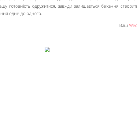
 вашу готовність одружитися, завжди залишається бажання створит
ання одне до одного.
Ваш
Wed