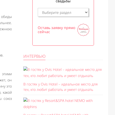
свадьбы
т обиды
ольнее.
Оставь заявку прямо
прежнюю
сейчас
в.
ИНТЕРВЬЮ
д этими
жет, он
В гостях у Ovis Hotel – идеальное место для
ину это
тех, кто любит работать и умеет отдыхать
, какой
ш союз