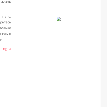
– жизнь
 плечо.
ерьтесь
ательно
 цель в
ит.
ding.ua