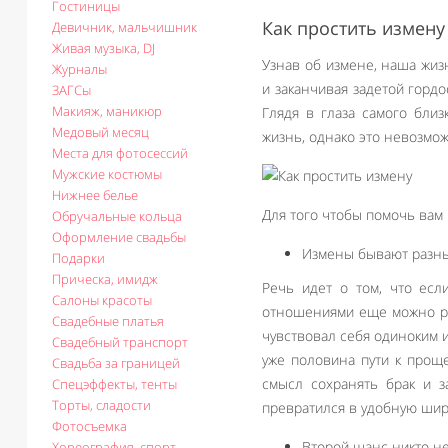
Гостиницы
Как простить измену
Девичник, мальчишник
Живая музыка, DJ
Узнав об измене, наша жиз
Журналы
и заканчивая задетой гордо
ЗАГСы
Макияж, маникюр
Глядя в глаза самого бли
Медовый месяц
жизнь, однако это невозмож
Места для фотосессий
Мужские костюмы
Нижнее белье
Для того чтобы помочь вам 
Обручальные кольца
Оформление свадьбы
Измены бывают разны
Подарки
Прическа, имидж
Речь идет о том, что есл
Салоны красоты
отношениями еще можно раб
Свадебные платья
чувствовал себя одиноким и
Свадебный транспорт
уже половина пути к проще
Свадьба за границей
смысл сохранять брак и з
Спецэффекты, тенты
Торты, сладости
превратился в удобную шир
Фотосъемка
Второй шанс никто н
Хореография, спорт