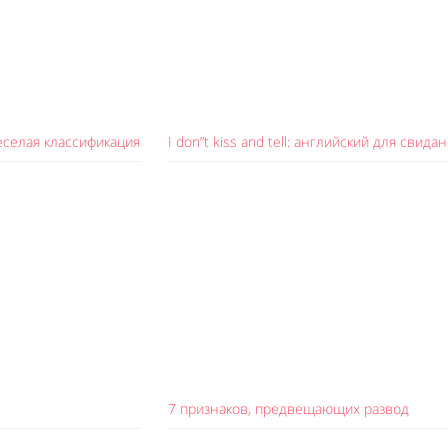
еселая классификация
I don”t kiss and tell: английский для свида
7 признаков, предвещающих развод