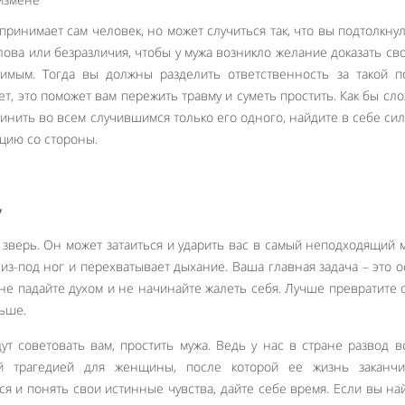
ринимает сам человек, но может случиться так, что вы подтолкнул
лова или безразличия, чтобы у мужа возникло желание доказать св
имым. Тогда вы должны разделить ответственность за такой п
ет, это поможет вам пережить травму и суметь простить. Как бы сл
винить во всем случившимся только его одного, найдите в себе си
ацию со стороны.
у
 зверь. Он может затаиться и ударить вас в самый неподходящий 
из-под ног и перехватывает дыхание. Ваша главная задача – это о
 не падайте духом и не начинайте жалеть себя. Лучше превратите 
льше.
Like It
т советовать вам, простить мужа. Ведь у нас в стране развод 
й трагедией для женщины, после которой ее жизнь заканчив
ся и понять свои истинные чувства, дайте себе время. Если вы на