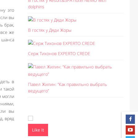
В гостях у Resort&SPA hotel NEMO with
dolphins
ну это
если вы
ь брак,
В гостях у Дяди Жоры
 все же
о шанса
Серж Тихонов EXPERTO CREDE
идеть в
Павел Жилин: “Как правильно выбрать
и такой
ведущего”
и могли
ениями,
сли вы
д, вряд
Like It
Like I