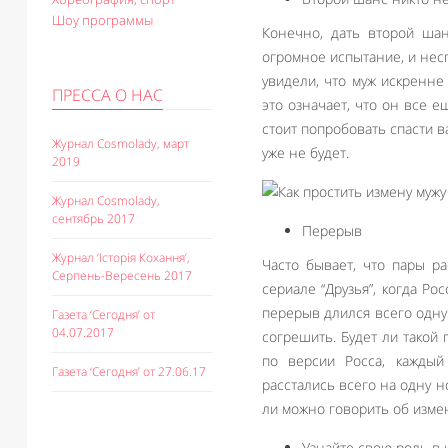
Шоу программы
Конечно, дать второй шан
огромное испытание, и нес
увидели, что муж искренне
ПРЕССА О НАС
это означает, что он все е
стоит попробовать спасти в
Журнал Cosmolady, март
уже не будет.
2019
Журнал Cosmolady,
сентябрь 2017
Перерыв
Журнал ‘Історія Кохання’,
Часто бывает, что пары ра
Серпень-Вересень 2017
сериале “Друзья”, когда Ро
перерыв длился всего одну
Газета ‘Сегодня’ от
04.07.2017
согрешить. Будет ли такой
по версии Росса, каждый
Газета ‘Сегодня’ от 27.06.17
расстались всего на одну н
ли можно говорить об изме
Узнайте свою роль в