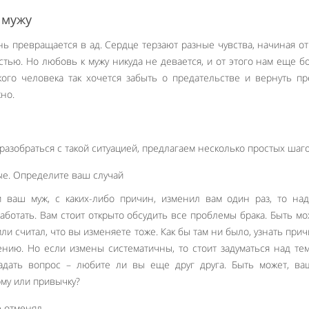
 мужу
нь превращается в ад. Сердце терзают разные чувства, начиная о
стью. Но любовь к мужу никуда не девается, и от этого нам еще б
зкого человека так хочется забыть о предательстве и вернуть 
но.
разобраться с такой ситуацией, предлагаем несколько простых шаго
е. Определите ваш случай
и ваш муж, с каких-либо причин, изменил вам один раз, то на
отать. Вам стоит открыто обсудить все проблемы брака. Быть мо
ли считал, что вы изменяете тоже. Как бы там ни было, узнать прич
нию. Но если измены систематичны, то стоит задуматься над тем
адать вопрос – любите ли вы еще друг друга. Быть может, ва
му или привычку?
е отменял