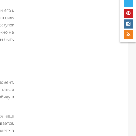
и его к
ою силу
оступок
ожно не
лы быть
момент.
статься
обиду в
все еще
ается.
йдете в