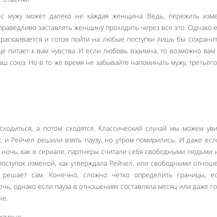
с мужу может далеко не каждая женщина. Ведь, пережить изме
праведливо заставлять женщину проходить через все это. Однако 
 раскаивается и готов пойти на любые поступки лишь бы сохранит
ще питает к вам чувства. И если любовь взаимна, то возможно вам
аш союз. Но в то же время не забывайте напоминать мужу, третьег
сходиться, а потом сходятся. Классический случай мы можем ув
сс и Рейчел решили взять паузу, но утром помирились. И даже есл
 ночь, как в сериале, партнеры считали себя свободными людьми 
 поступок изменой, как утверждала Рейчел, или свободными отнош
 решает сам. Конечно, сложно четко определить границы, е
очь, однако если пауза в отношениях составляла месяц или даже го
не.
 измене