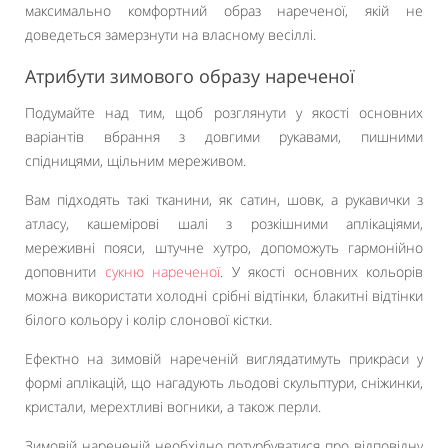
максимально комфортний образ нареченої, якій не
доведеться замерзнути на власному весіллі.
Атрибути зимового образу нареченої
Подумайте над тим, щоб розглянути у якості основних
варіантів вбрання з довгими рукавами, пишними
спідницями, щільним мереживом.
Вам підходять такі тканини, як сатин, шовк, а рукавички з
атласу, кашемірові шалі з розкішними аплікаціями,
мереживні пояси, штучне хутро, допоможуть гармонійно
доповнити
сукню нареченої
. У якості основних кольорів
можна використати холодні срібні відтінки, блакитні відтінки
білого кольору і колір слонової кістки.
Ефектно на зимовій нареченій виглядатимуть прикраси у
формі аплікацій, що нагадують льодові скульптури, сніжинки,
кристали, мерехтливі вогники, а також перли.
Зимовій нареченій необхідно потурбуватися про відповідну