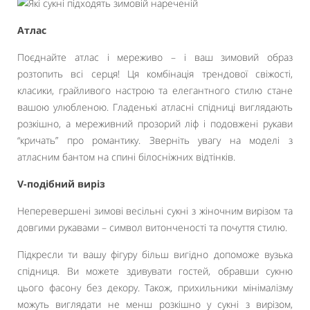
Атлас
Поєднайте атлас і мереживо – і ваш зимовий образ
розтопить всі серця! Ця комбінація трендової свіжості,
класики, грайливого настрою та елегантного стилю стане
вашою улюбленою. Гладенькі атласні спідниці виглядають
розкішно, а мереживний прозорий ліф і подовжені рукави
“кричать” про романтику. Зверніть увагу на моделі з
атласним бантом на спині білосніжних відтінків.
V-подібний виріз
Неперевершені зимові весільні сукні з жіночним вирізом та
довгими рукавами – символ витонченості та почуття стилю.
Підкресли ти вашу фігуру більш вигідно допоможе вузька
спідниця. Ви можете здивувати гостей, обравши сукню
цього фасону без декору. Також, прихильники мінімалізму
можуть виглядати не менш розкішно у сукні з вирізом,