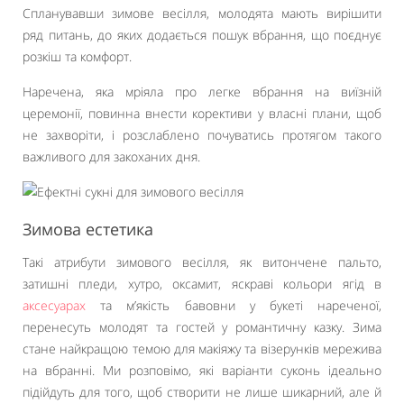
Спланувавши зимове весілля, молодята мають вирішити
ряд питань, до яких додається пошук вбрання, що поєднує
розкіш та комфорт.
Наречена, яка мріяла про легке вбрання на виїзній
церемонії, повинна внести корективи у власні плани, щоб
не захворіти, і розслаблено почуватись протягом такого
важливого для закоханих дня.
Зимова естетика
Такі атрибути зимового весілля, як витончене пальто,
затишні пледи, хутро, оксамит, яскраві кольори ягід в
аксесуарах
та м’якість бавовни у букеті нареченої,
перенесуть молодят та гостей у романтичну казку. Зима
стане найкращою темою для макіяжу та візерунків мережива
на вбранні. Ми розповімо, які варіанти суконь ідеально
підійдуть для того, щоб створити не лише шикарний, але й