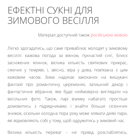
ЕФЕКТНІ СУКНІ ДЛЯ
ЗИМОВОГО ВЕСІЛЛЯ
Матеріал доступний також
російською мовою
Легко здогадатись, що саме приваблює молодят у зимовому
весіллі: казкова погода за вікном, пухнастий сніг, блиск
засніжених ялинок, велика кількість святкових прикрас,
сяючих у темряві, і, звісно, віра у дива, пов’язана з цим
казковим часом. Зима надихає закоханих на вишукані
фантазії про романтичну церемонію, затишний декор і
фантастичне вбрання, яке буде неймовірно виглядати на
весільних фото. Також, парі взимку набагато простіше
домовитись з підрядниками, і знайти більше сезонних
знижок, оскільки холодна пора року може злякати деякі пари,
які відмовляють собі у тому, щоб одружитись у зимовий час.
Велика кількість переваг – не привід розслаблятись.