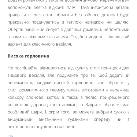
допоможуть злегка відкриті плечі. Така інтригуюча деталь
прикрасить елегантне вбрання без зайвого декору і буде
прекрасно поєднуватись з теплою накидкою чи шаллю.
Оберіть жіночний силует з довгими рукавами, непомітними
швами та ніжними тканинами. Подібна модель – ідеальний
варіант для класичного весілля.
Висока горловина
Не поспішайте відмовлятись від сукні у стилі принцеси для
зимового весілля, але подумайте про те, щоб додати їй
вишуканості, завдяки високій горловині. Таке вбрання у
стилі романтичного гламуру можна виготовити з мережива
кольору слонової кістки, а також з тюлю, прикрашеного
розкішною дорогоцінною аплікацією. Закрите вбрання має
особливий шарм, і, окрім того, ви можете вибрати сукню з
вишуканими вінтажними гудзиками спереду чи з
витонченою шнурівкою на спині.