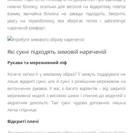
нижню білизну, оскільки для весілля на відкритому повітрі
взимку звичайна білизна не завжди підходить. Зверніть
увагу на термобілизну, яка зберігає тепло і забезпечує
нареченій комфорт.
Які сукні підходять зимовій нареченій
Рукава та мереживний ліф
Хочете легкості у зимовому образі? Її можуть подарувати не
лише відкриті сукні, але й сукні з розкішним мереживом на
витончених рукавах. У вас є багато варіантів – від закритої
мереживної моделі з високою шиєю і спиною до моделей з
акуратним декольте. Такі сукні чудово доповнює пишна
легка спідниця.
Відкриті плечі
Додати романтики у закрите вбрання зимової нареченої вам