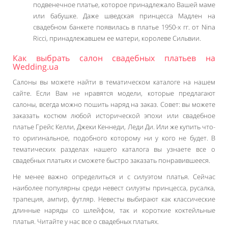
подвенечное платье, которое принадлежало Вашей маме
или бабушке. Даже шведская принцесса Мадлен на
свадебном банкете появилась в платье 1950-х гг. от Nina
Ricci, принадлежавшем ее матери, королеве Сильвии.
Как выбрать салон свадебных платьев на
Wedding.ua
Салоны вы можете найти в тематическом каталоге на нашем
сайте. Если Вам не нравятся модели, которые предлагают
салоны, всегда можно пошить наряд на заказ. Совет: вы можете
заказать костюм любой исторической эпохи или свадебное
платье Грейс Келли, Джеки Кеннеди, Леди Ди. Или же купить что-
то оригинальное, подобного которому ни у кого не будет. В
тематических разделах нашего каталога вы узнаете все о
свадебных платьях и сможете быстро заказать понравившееся.
Не менее важно определиться и с силуэтом платья. Сейчас
наиболее популярны среди невест силуэты принцесса, русалка,
трапеция, ампир, футляр. Невесты выбирают как классические
длинные наряды со шлейфом, так и короткие коктейльные
платья. Читайте у нас все о свадебных платьях.