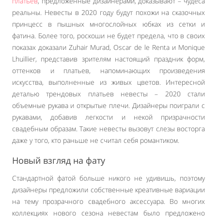
платьев
, предложенные дизайнерами, доказывают – чудеса
реальны. Невесты в 2020 году будут похожи на сказочных
принцесс в пышных многослойных юбках из сетки и
фатина. Более того, роскоши не будет предела, что в своих
показах доказали Zuhair Murad, Oscar de le Renta и Monique
Lhuillier, представив зрителям настоящий праздник форм,
оттенков и платьев, напоминающих произведения
искусства, выполненные из живых цветов. Интересной
деталью трендовых платьев невесты – 2020 стали
объемные рукава и открытые плечи. Дизайнеры поиграли с
рукавами, добавив легкости и некой призрачности
свадебным образам. Такие невесты вызовут слезы восторга
даже у того, кто раньше не считал себя романтиком.
Новый взгляд на фату
Стандартной фатой больше никого не удивишь, поэтому
дизайнеры предложили собственные креативные вариации
на тему прозрачного свадебного аксессуара. Во многих
коллекциях нового сезона невестам было предложено