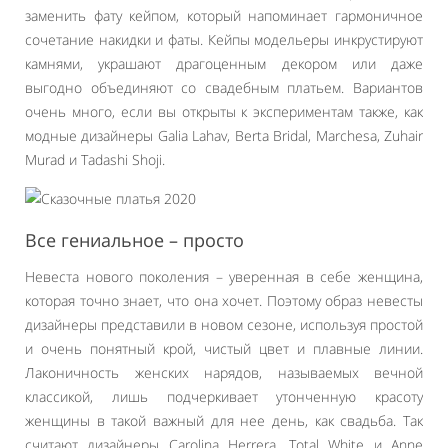
заменить фату кейпом, который напоминает гармоничное
сочетание накидки и фаты. Кейпы модельеры инкрустируют
камнями, украшают драгоценным декором или даже
выгодно объединяют со свадебным платьем. Вариантов
очень много, если вы открыты к экспериментам также, как
модные дизайнеры Galia Lahav, Berta Bridal, Marchesa, Zuhair
Murad и Tadashi Shoji.
Все гениальное – просто
Невеста нового поколения – уверенная в себе женщина,
которая точно знает, что она хочет. Поэтому образ невесты
дизайнеры представили в новом сезоне, используя простой
и очень понятный крой, чистый цвет и плавные линии.
Лаконичность женских нарядов, называемых вечной
классикой, лишь подчеркивает утонченную красоту
женщины в такой важный для нее день, как свадьба. Так
считают дизайнеры Carolina Herrera, Total White и Anne