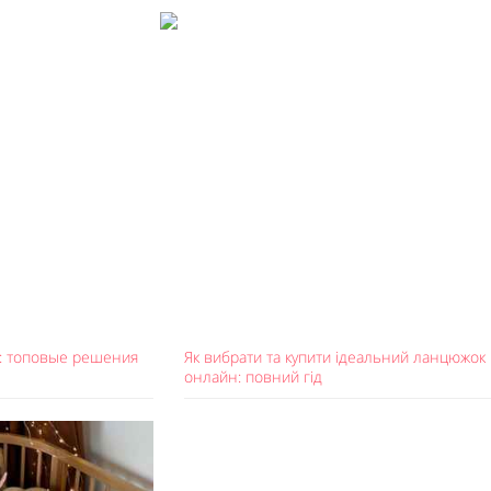
4): топовые решения
Як вибрати та купити ідеальний ланцюжок
онлайн: повний гід