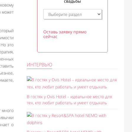
свадьбы
тковому
ч может
оторый
Оставь заявку прямо
сейчас
димости
 Но это
ерапия,
ненных
ИНТЕРВЬЮ
ставить
ьезнее,
имаете,
В гостях у Ovis Hotel – идеальное место для
тех, кто любит работать и умеет отдыхать
т много
ривычки
знает о