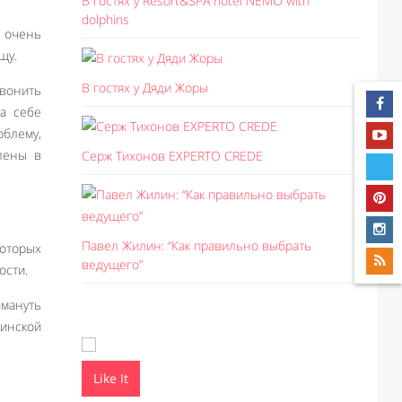
В гостях у Resort&SPA hotel NEMO with
dolphins
е очень
щу.
В гостях у Дяди Жоры
звонить
а себе
блему,
лены в
Серж Тихонов EXPERTO CREDE
Павел Жилин: “Как правильно выбрать
которых
ведущего”
ости.
мануть
инской
Like It
Like I