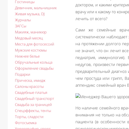
Гостиницы
доктором, и какими критер
Девичник, мальчишник
врачу или к какому-то конкр
Живая музыка, DJ
лечить от всего?
Журналы
ЗАГСы
Сами же семейные врачи
Макияж, маникюр
систематически наблюдает 
Медовый месяц
на протяжении долгого пер
Места для фотосессий
Мужские костюмы
не значит, что он лечит вс
Нижнее белье
педиатрия, иммунология).
Обручальные кольца
недугов, произвести перви
Оформление свадьбы
предварительный диагноз и
Подарки
чем простуда или грипп, Ва
Прическа, имидж
аппендикс семейный врач В
Салоны красоты
Свадебные платья
Свадебный транспорт
Свадьба за границей
Но наличие семейного врача
Спецэффекты, тенты
внимания не только на обс
Торты, сладости
пациента (в особенности 
Фотосъемка
психологическом микроклима
Хореография, спорт