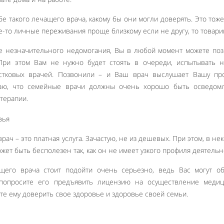
 такого лечащего врача, какому бы они могли доверять. Это тож
е-то личные переживания проще близкому если не другу, то товари
е незначительного недомогания, Вы в любой момент можете по
При этом Вам не нужно будет стоять в очереди, испытывать н
стковых врачей. Позвонили – и Ваш врач выслушает Вашу про
читаю, что семейные врачи должны очень хорошо быть осведом
терапии.
рач – это платная услуга. Зачастую, не из дешевых. При этом, в не
ет быть бесполезен так, как он не имеет узкого профиля деятельн
щего врача стоит подойти очень серьезно, ведь Вас могут об
попросите его предъявить лицензию на осуществление медиц
те ему доверить свое здоровье и здоровье своей семьи.
Like It