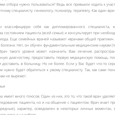
иями отбора нужно пользоваться? Ведь все привыкли ходить к учас
етному специалисту: гинекологу, психиатру, терапевту. Как один вра
 классифицирую себя как дипломированного специалиста, к
за состоянием пациента (всей семьи) и консультирует при необхо
иода. Еще семейных врачей называют «врачами общей практики».
е болезни. Нет, он обучен фундаментальным медицинским наукам (т
 Врач такого уровня может назначить Вам лечение распростра
чную диагностику, предоставить первую медицинскую помощь, по
 доставить в больницу. Но не более. Если у Вас будет что-то сер
м нужно будет обратиться к узкому специалисту. Так, как сами пон
ам не вырежет.
 имеет много плюсов. Один из них, это то, что такой врач уделяе
ледование пациента, но и на общение с пациентом. Врач знает п
вредные), характер, осведомлен в некоторых личных моментах, 
те дома и на работе.