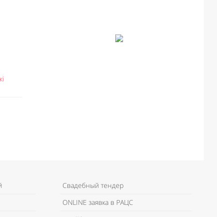
кі
й
Свадебный тендер
ONLINE заявка в РАЦС