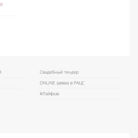
ий
й
Свадебный тендер
ONLINE заявка в РАЦС
#Лайфхак