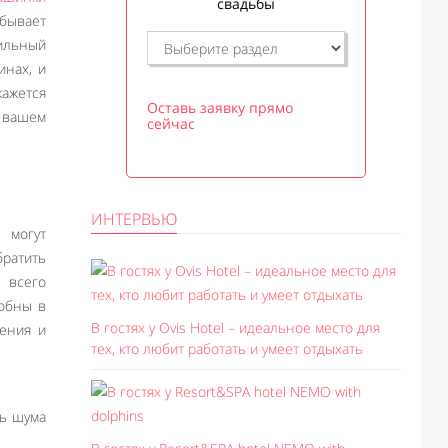
свадьбы
бывает
вильный
инах, и
кажется
Оставь заявку прямо
в вашем
сейчас
ИНТЕРВЬЮ
 могут
ратить
 всего
добны в
В гостях у Ovis Hotel – идеальное место для
ления и
тех, кто любит работать и умеет отдыхать
ь шума