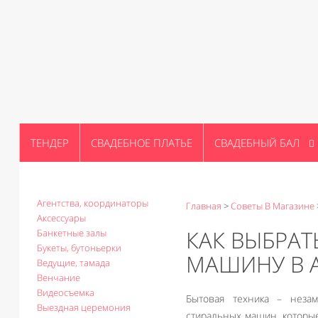
ТЕНДЕР
СВАДЕБНОЕ ПЛАТЬЕ
СВАДЕБНЫЙ БАЛ
Агентства, координаторы
Главная
>
Советы В Магазине
Аксессуары
КАК ВЫБРА
Банкетные залы
Букеты, бутоньерки
МАШИНУ В 
Ведущие, тамада
Венчание
Видеосъемка
Бытовая техника – неза
Выездная церемония
стиральных машин, которы