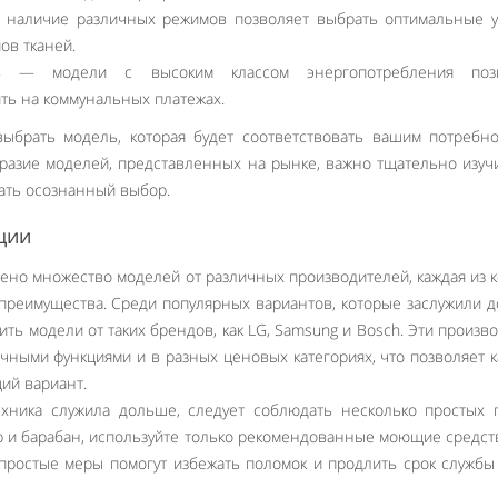
 наличие различных режимов позволяет выбрать оптимальные у
ов тканей.
сть — модели с высоким классом энергопотребления поз
ть на коммунальных платежах.
выбрать модель, которая будет соответствовать вашим потребн
разие моделей, представленных на рынке, важно тщательно изуч
ать осознанный выбор.
ции
ено множество моделей от различных производителей, каждая из 
преимущества. Среди популярных вариантов, которые заслужили 
ть модели от таких брендов, как LG, Samsung и Bosch. Эти произв
ичными функциями и в разных ценовых категориях, что позволяет 
ий вариант.
хника служила дольше, следует соблюдать несколько простых 
 и барабан, используйте только рекомендованные моющие средст
 простые меры помогут избежать поломок и продлить срок служб
Like It