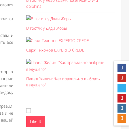
В гостях у Resort&SPA hotel NEMO with
словия
dolphins
воляют
В гостях у Дяди Жоры
остям и
ить все
Серж Тихонов EXPERTO CREDE
которых
доверие
Павел Жилин: “Как правильно выбрать
ведущего”
одители
каждому
правил.
ва и не
ы вашей
Like It