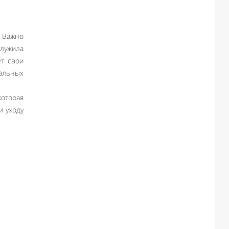
 Важно
служила
ет свои
ральных
которая
и уходу
Like I