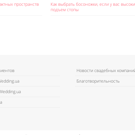
актных пространств
Как выбрать босоножки, если у вас высок
подъем стопы
лиентов
Новости свадебных компани
edding.ua
Благотворительность
Wedding.ua
а