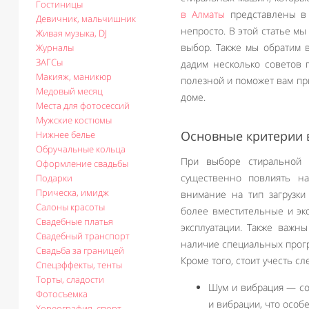
Гостиницы
в Алматы
представлены в 
Девичник, мальчишник
непросто. В этой статье м
Живая музыка, DJ
выбор. Также мы обратим 
Журналы
ЗАГСы
дадим несколько советов п
Макияж, маникюр
полезной и поможет вам пр
Медовый месяц
доме.
Места для фотосессий
Мужские костюмы
Основные критерии
Нижнее белье
Обручальные кольца
При выборе стиральной 
Оформление свадьбы
существенно повлиять на
Подарки
Прическа, имидж
внимание на тип загрузк
Салоны красоты
более вместительные и эк
Свадебные платья
эксплуатации. Также важны
Свадебный транспорт
наличие специальных прогр
Свадьба за границей
Кроме того, стоит учесть 
Спецэффекты, тенты
Торты, сладости
Шум и вибрация — с
Фотосъемка
и вибрации, что особ
Хореография, спорт