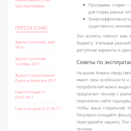
Программы стирки —
Шоу программы
для стирки разных тип
Энергоэффективно
существенно экономи
ПРЕССА О НАС
Эти аспекты помогут вам 
Журнал Cosmolady, март
бюджету. Учитывая разнооб
2019
доступные варианты и сдел
Журнал Cosmolady,
Советы по эксплуата
сентябрь 2017
На рынке Алматы представл
Журнал ‘Історія Кохання’,
имеет свои особенности и 
Серпень-Вересень 2017
потребителей можно выдели
Газета ‘Сегодня’ от
предлагают технику с разл
04.07.2017
покупателю найти подходящ
Чтобы ваша стиральная те
Газета ‘Сегодня’ от 27.06.17
Регулярно очищайте фильтр
перегружайте машину. Эти
техники.