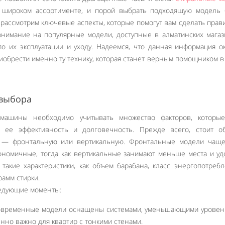
широком ассортименте, и порой выбрать подходящую модель 
ы рассмотрим ключевые аспекты, которые помогут вам сделать пра
внимание на популярные модели, доступные в алматинских магаз
о их эксплуатации и уходу. Надеемся, что данная информация о
иобрести именно ту технику, которая станет верным помощником 
 выбора
машины необходимо учитывать множество факторов, которые
 ее эффективность и долговечность. Прежде всего, стоит об
и — фронтальную или вертикальную. Фронтальные модели чаще
ономичные, тогда как вертикальные занимают меньше места и у
 такие характеристики, как объем барабана, класс энергопотреб
амм стирки.
следующие моменты:
овременные модели оснащены системами, уменьшающими уровен
енно важно для квартир с тонкими стенами.