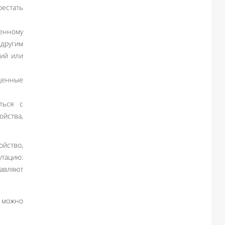
естать
енному
 другим
лий или
аденные
ться с
ойства,
йство,
утацию.
тавляют
 можно