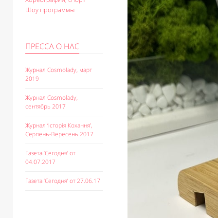
Шоу программы
ПРЕССА О НАС
Журнал Cosmolady, март
2019
Журнал Cosmolady,
сентябрь 2017
Журнал ‘Історія Кохання’,
Серпень-Вересень 2017
Газета ‘Сегодня’ от
04.07.2017
Газета ‘Сегодня’ от 27.06.17