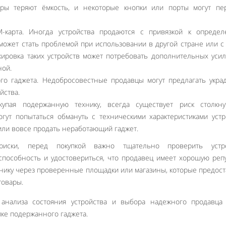
оры теряют ёмкость, и некоторые кнопки или порты могут пер
M-карта. Иногда устройства продаются с привязкой к определ
 может стать проблемой при использовании в другой стране или с
кировка таких устройств может потребовать дополнительных уси
ной.
ого гаджета. Недобросовестные продавцы могут предлагать укр
йства.
упая подержанную технику, всегда существует риск столкну
гут попытаться обмануть с техническими характеристиками устр
или вовсе продать неработающий гаджет.
риски, перед покупкой важно тщательно проверить устро
способность и удостовериться, что продавец имеет хорошую реп
хнику через проверенные площадки или магазины, которые предос
товары.
 анализа состояния устройства и выбора надежного продавца
ке подержанного гаджета.