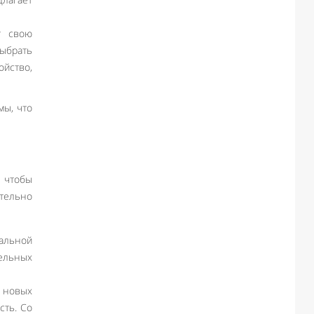
т свою
ыбрать
ойство,
мы, что
, чтобы
тельно
нальной
тельных
и новых
сть. Со