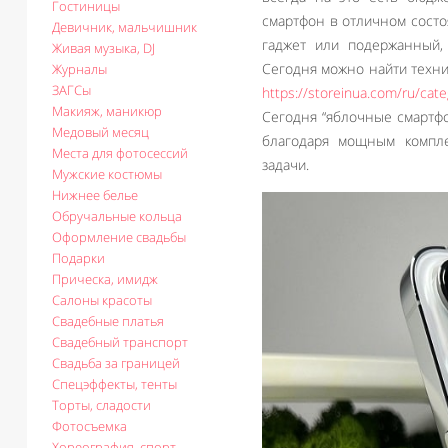
Гостиницы
смартфон в отличном состо
Девичник, мальчишник
гаджет или подержанный, 
Живая музыка, DJ
Сегодня можно найти техник
Журналы
ЗАГСы
https://storeinua.com/ru/cat
Макияж, маникюр
Сегодня “яблочные смартф
Медовый месяц
благодаря мощным компле
Места для фотосессий
задачи.
Мужские костюмы
Нижнее белье
Обручальные кольца
Оформление свадьбы
Подарки
Прическа, имидж
Салоны красоты
Свадебные платья
Свадебный транспорт
Свадьба за границей
Спецэффекты, тенты
Торты, сладости
Фотосъемка
Хореография, спорт