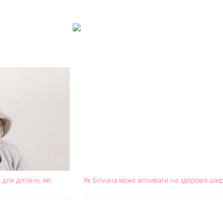
для дитини, які
Як білизна може впливати на здоров’я шкі