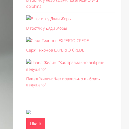
В гостях у Resort&SPA hotel NEMO with
dolphins
В гостях у Дяди Жоры
Серж Тихонов EXPERTO CREDE
Павел Жилин: “Как правильно выбрать
ведущего”
Like It