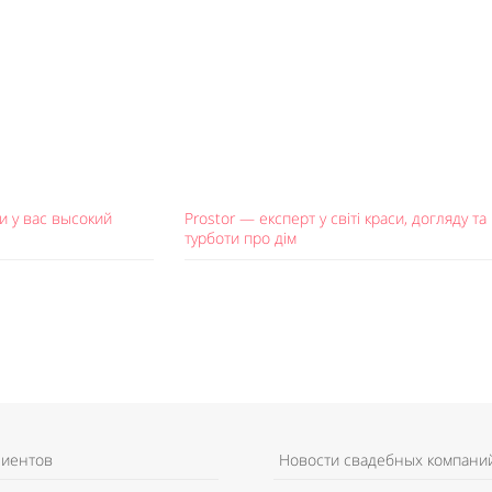
и у вас высокий
Prostor — експерт у світі краси, догляду та
турботи про дім
лиентов
Новости свадебных компани