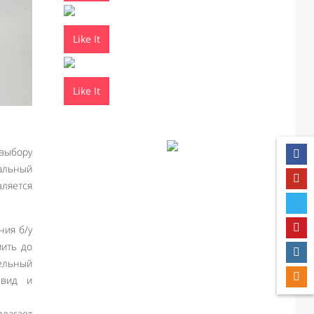
Like It
Like It
 выбору
мальный
вляется
ния б/у
мить до
тельный
 вид и
лагает