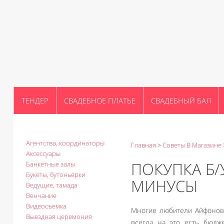
ТЕНДЕР
СВАДЕБНОЕ ПЛАТЬЕ
СВАДЕБНЫЙ БАЛ
Агентства, координаторы
Главная
>
Советы В Магазине
Аксессуары
ПОКУПКА Б/
Банкетные залы
Букеты, бутоньерки
МИНУСЫ
Ведущие, тамада
Венчание
Видеосъемка
Многие любители Айфонов 
Выездная церемония
всегда на это есть бюдже