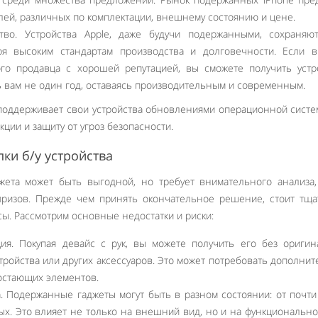
ей, различных по комплектации, внешнему состоянию и цене.
тво. Устройства Apple, даже будучи подержанными, сохраняю
ря высоким стандартам производства и долговечности. Если в
го продавца с хорошей репутацией, вы сможете получить устр
ь вам не один год, оставаясь производительным и современным.
 поддерживает свои устройства обновлениями операционной систе
кции и защиту от угроз безопасности.
пки б/у устройства
жета может быть выгодной, но требует внимательного анализа
ризов. Прежде чем принять окончательное решение, стоит тща
сы. Рассмотрим основные недостатки и риски:
ия. Покупая девайс с рук, вы можете получить его без ориги
стройства или других аксессуаров. Это может потребовать дополни
достающих элементов.
а. Подержанные гаджеты могут быть в разном состоянии: от почт
х. Это влияет не только на внешний вид, но и на функционально