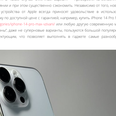
янии и при этом существенно сэкономить. Независимо от того, но
устройства от Apple всегда приносят удовольствие в использ
у по доступной цене с гарантией, например, купить iPhone 14 Pro 
egories/iphone-14-pro-max-vzivani/
или любую другую современную м
оны”, даже не суперновые варианты, пользуются большой популя
ктующим, что позволяет выполнять в гаджете самые разнооб