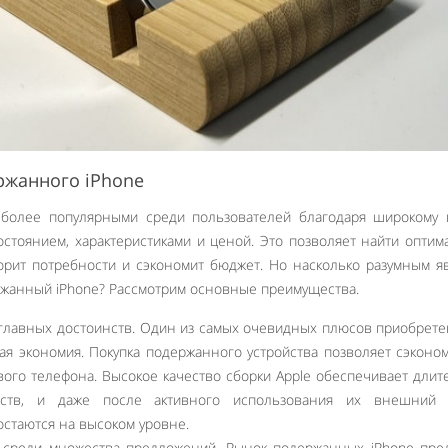
жанного iPhone
ё более популярными среди пользователей благодаря широкому
остоянием, характеристиками и ценой. Это позволяет найти опти
орит потребности и сэкономит бюджет. Но насколько разумным я
жанный iPhone? Рассмотрим основные преимущества.
главных достоинств. Один из самых очевидных плюсов приобрете
ая экономия. Покупка подержанного устройства позволяет сэконо
вого телефона. Высокое качество сборки Apple обеспечивает дли
йств, и даже после активного использования их внешний
стаются на высоком уровне.
 среди множества предложений. Рынок подержанных iPhone пред