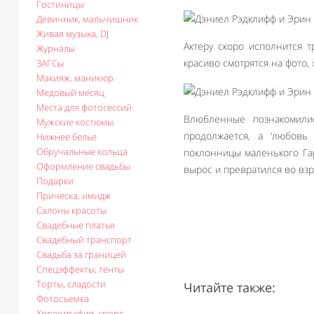
Гостиницы
Девичник, мальчишник
Живая музыка, DJ
Актеру скоро исполнится т
Журналы
красиво смотрятся на фото,
ЗАГСы
Макияж, маникюр
Медовый месяц
Места для фотосессий
Влюбленные познакомили
Мужские костюмы
продолжается, а ‘любовь 
Нижнее белье
Обручальные кольца
поклонницы маленького Га
Оформление свадьбы
вырос и превратился во взр
Подарки
Прическа, имидж
Салоны красоты
Свадебные платья
Свадебный транспорт
Свадьба за границей
Спецэффекты, тенты
Торты, сладости
Читайте также:
Фотосъемка
Хореография, спорт