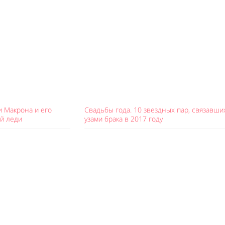
 Макрона и его
Свадьбы года. 10 звездных пар, связавши
й леди
узами брака в 2017 году
Like It