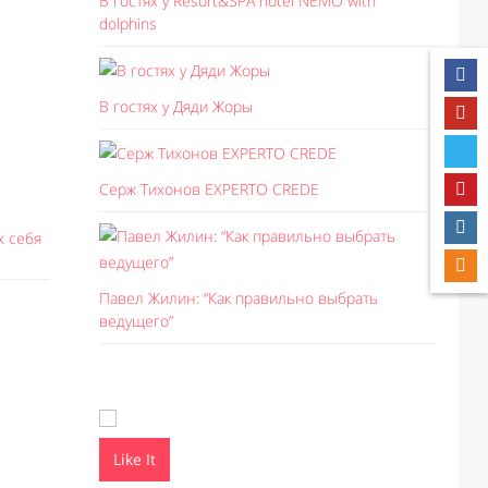
В гостях у Resort&SPA hotel NEMO with
dolphins
В гостях у Дяди Жоры
Серж Тихонов EXPERTO CREDE
х себя
Павел Жилин: “Как правильно выбрать
ведущего”
Like It
Like I