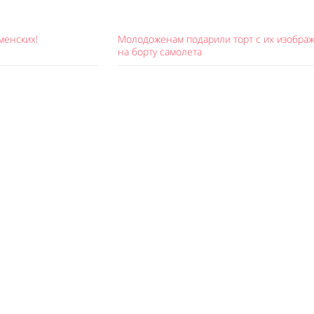
аменских!
Молодоженам подарили торт с их изобра
на борту самолета