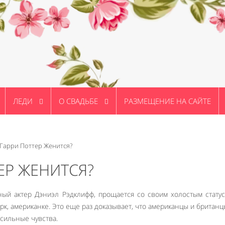
ЛЕДИ
О СВАДЬБЕ
РАЗМЕЩЕНИЕ НА САЙТЕ
Гарри Поттер Женится?
ЕР ЖЕНИТСЯ?
ный актер Дэниэл Рэдклифф, прощается со своим холостым стату
рк, американке. Это еще раз доказывает, что американцы и британц
сильные чувства.