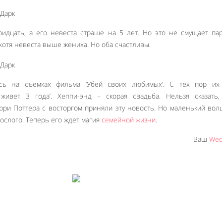
ридцать, а его невеста страше на 5 лет. Но это не смущает па
 хотя невеста выше жениха. Но оба счастливы.
сь на съемках фильма ‘Убей своих любимых’. С тех пор их
живет 3 года’. Хеппи-энд – скорая свадьба. Нельзя сказать,
рри Поттера с восторгом приняли эту новость. Но маленький во
ослого. Теперь его ждет магия
семейной жизни
.
Ваш
Wed