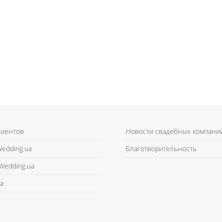
лиентов
Новости свадебных компани
edding.ua
Благотворительность
Wedding.ua
а