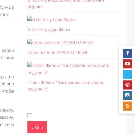
В гостях у Resort&SPA hotel NEMO with
dolphins
атурные
того.
В гостях у Дяди Жоры
т своей
Серж Тихонов EXPERTO CREDE
телями.
оры по
Павел Жилин: “Как правильно выбрать
тей она
ведущего”
, чтобы
арьеру.
екламу.
ют себя
Like It
Like I