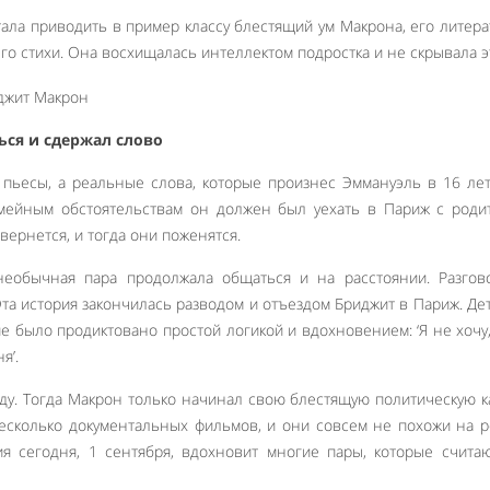
ала приводить в пример классу блестящий ум Макрона, его литер
его стихи. Она восхищалась интеллектом подростка и не скрывала э
ься и сдержал слово
 пьесы, а реальные слова, которые произнес Эммануэль в 16 ле
мейным обстоятельствам он должен был уехать в Париж с роди
вернется, и тогда они поженятся.
необычная пара продолжала общаться и на расстоянии. Разгов
Эта история закончилась разводом и отъездом Бриджит в Париж. Де
ие было продиктовано простой логикой и вдохновением: ‘Я не хочу
я’.
ду. Тогда Макрон только начинал свою блестящую политическую к
есколько документальных фильмов, и они совсем не похожи на р
ия сегодня, 1 сентября, вдохновит многие пары, которые счита
Like It