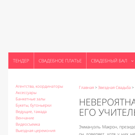
ТЕНДЕР
СВАДЕБНОЕ ПЛАТЬЕ
СВАДЕБНЫЙ БАЛ
Агентства, координаторы
Главная
>
Звездная Свадьба
>
Аксессуары
НЕВЕРОЯТН
Банкетные залы
Букеты, бутоньерки
ЕГО УЧИТЕЛ
Ведущие, тамада
Венчание
Видеосъемка
Эммануэль Макрон, президе
Выездная церемония
он доверяет, хотя у них н