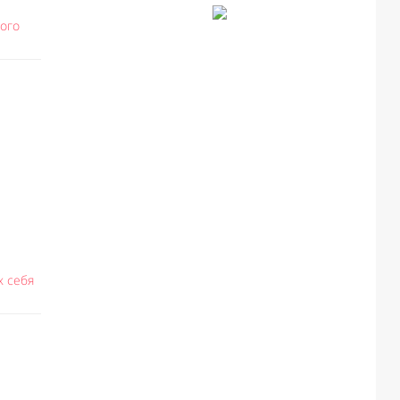
вого
х себя