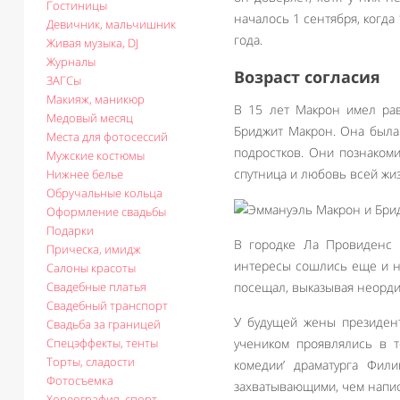
Гостиницы
началось 1 сентября, когд
Девичник, мальчишник
года.
Живая музыка, DJ
Журналы
Возраст согласия
ЗАГСы
Макияж, маникюр
В 15 лет Макрон имел р
Медовый месяц
Бриджит Макрон. Она была 
Места для фотосессий
подростков. Они познакоми
Мужские костюмы
спутница и любовь всей жи
Нижнее белье
Обручальные кольца
Оформление свадьбы
Подарки
В городке Ла Провиденс (
Прическа, имидж
интересы сошлись еще и на
Салоны красоты
Свадебные платья
посещал, выказывая неорди
Свадебный транспорт
У будущей жены президент
Свадьба за границей
Спецэффекты, тенты
учеником проявлялись в т
Торты, сладости
комедии’ драматурга Фил
Фотосъемка
захватывающими, чем напи
Хореография, спорт