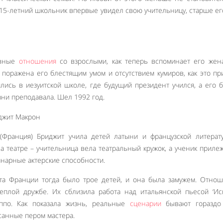
а 15-летний школьник впервые увидел свою учительницу, старше ег
авные
отношения
со взрослыми, как теперь вспоминает его жен
поражена его блестящим умом и отсутствием кумиров, как это пр
лись в иезуитской школе, где будущий президент учился, а его 
зни преподавала. Шел 1992 год.
Франция) Бриджит учила детей латыни и французской литерату
 театре – учительница вела театральный кружок, а ученик приле
нарные актерские способности.
а Франции тогда было трое детей, и она была замужем. Отнош
еплой дружбе. Их сблизила работа над итальянской пьесой ‘Ис
иппо. Как показала жизнь, реальные
сценарии
бывают гораздо
санные пером мастера.