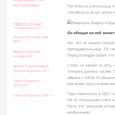
Шоу программы
Постепенно учительница ст
способности, вслух читала 
ПРЕССА О НАС
Он обещал на ней женит
Журнал Cosmolady, март
2019
Нет, это не начало плохой
преподавательнице. По се
Журнал Cosmolady,
Перед отъездом сказал, что 
сентябрь 2017
Слова не канули в лету, 
Журнал ‘Історія Кохання’,
Серпень-Вересень 2017
телефону длились часами. 
забрала с собой. Ее решен
Газета ‘Сегодня’ от
моя жизнь прошла мимо мен
04.07.2017
Пара поженилась в 2007 го
Газета ‘Сегодня’ от 27.06.17
Об их отношениях снято н
Пусть эта школьная истор
необычными.