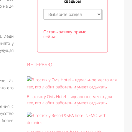
свадьбы
о на 24
Оставь заявку прямо
а, леди
сейчас
инято у
будущая
ИНТЕРВЬЮ
ре. Их
жно его
В гостях у Ovis Hotel – идеальное место для
тех, кто любит работать и умеет отдыхать
ения с
кусство
 более