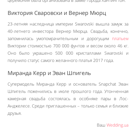
церемония была организована в замке города Хантингтон.
Виктория Сваровски и Вернер Мюрц
23-летняя наследница империи Swarovski вышла замуж за
40-летнего инвестора Вернер Мюрца. Свадьба, конечно,
запомнилась умопомрачительным и дорогущим
платьем
Виктории стоимостью 700 000 фунтов и весом около 46 кг.
Оно было украшено 500 000 кристаллами Swarovski и
получило статус самого желанного платья 2017 года.
Миранда Керр и Эван Шпигель
Супермодель Миранда Керр и основатель Snapchat Эван
Шпигель поженились в июле прошлого года. Утонченная
камерная свадьба состоялась в особняке пары в Лос-
Анджелесе. Среди приглашенных – только семья и близкие
друзья.
Ваш
Wedding.ua