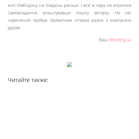
колі Уімблдону на тиждень раніше. І все ж пара не втратила
самовладання, влаштувавши пишну вечірку. На неї
наречений прибув приватним літаком разом з компанією
друзів.
Ваш
Wedding.ua
Читайте также: