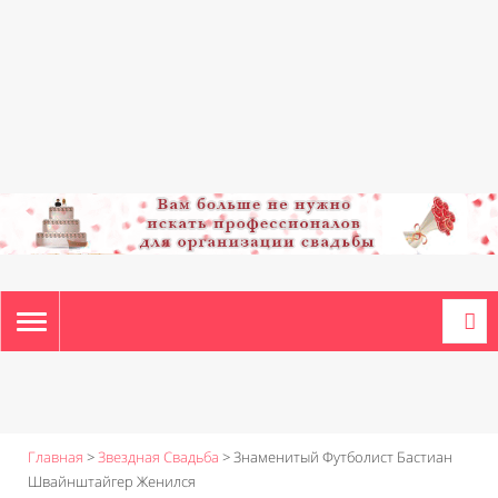
TOGGLE
NAVIGATION
Главная
>
Звездная Свадьба
>
Знаменитый Футболист Бастиан
Швайнштайгер Женился