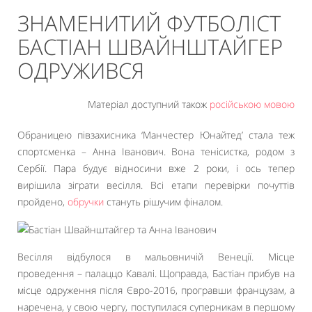
ЗНАМЕНИТИЙ ФУТБОЛІСТ
БАСТІАН ШВАЙНШТАЙГЕР
ОДРУЖИВСЯ
Матеріал доступний також
російською мовою
Обраницею півзахисника ‘Манчестер Юнайтед’ стала теж
спортсменка – Анна Іванович. Вона тенісистка, родом з
Сербії. Пара будує відносини вже 2 роки, і ось тепер
вирішила зіграти весілля. Всі етапи перевірки почуттів
пройдено,
обручки
стануть рішучим фіналом.
Весілля відбулося в мальовничій Венеції. Місце
проведення – палаццо Кавалі. Щоправда, Бастіан прибув на
місце одруження після Євро-2016, програвши французам, а
наречена, у свою чергу, поступилася суперникам в першому