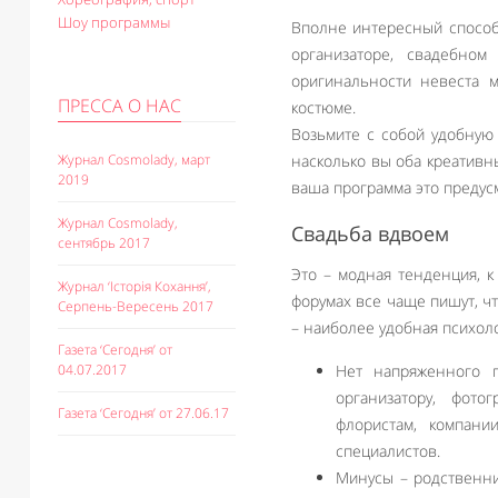
Шоу программы
Вполне интересный способ,
организаторе, свадебно
оригинальности невеста м
ПРЕССА О НАС
костюме.
Возьмите с собой удобную 
Журнал Cosmolady, март
насколько вы оба креативны
2019
ваша программа это предус
Журнал Cosmolady,
Свадьба вдвоем
сентябрь 2017
Это – модная тенденция, 
Журнал ‘Історія Кохання’,
форумах все чаще пишут, чт
Серпень-Вересень 2017
– наиболее удобная психоло
Газета ‘Сегодня’ от
04.07.2017
Нет напряженного п
организатору, фото
Газета ‘Сегодня’ от 27.06.17
флористам, компани
специалистов.
Минусы – родственни