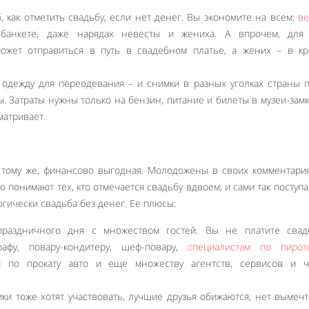
 как отметить свадьбу, если нет денег. Вы экономите на всем:
в
м банкете, даже нарядах невесты и жениха. А впрочем, для
ожет отправиться в путь в свадебном платье, а жених – в кр
одежду для переодевания – и снимки в разных уголках страны п
. Затраты нужны только на бензин, питание и билеты в музеи-замк
матривает.
к тому же, финансово выгодная. Молодожены в своих комментари
о понимают тех, кто отмечается свадьбу вдвоем, и сами так поступа
гически свадьба без денег. Ее плюсы:
раздничного дня с множеством гостей. Вы не платите свад
графу, повару-кондитеру, шеф-повару,
специалистам по пирот
и по прокату авто и еще множеству агентств, сервисов и ч
Like It
ки тоже хотят участвовать, лучшие друзья обижаются, нет вымеч