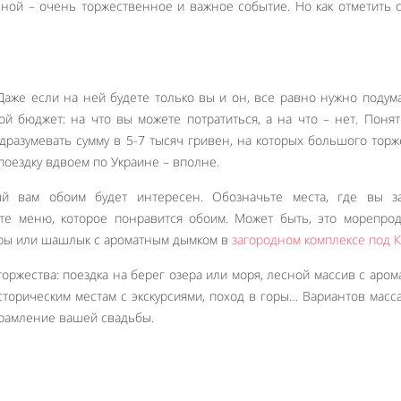
еной – очень торжественное и важное событие. Но как отметить 
Даже если на ней будете только вы и он, все равно нужно подум
ой бюджет: на что вы можете потратиться, а на что – нет. Понят
одразумевать сумму в 5-7 тысяч гривен, на которых большого торж
 поездку вдвоем по Украине – вполне.
ый вам обоим будет интересен. Обозначьте места, где вы за
йте меню, которое понравится обоим. Может быть, это морепрод
еры или шашлык с ароматным дымком в
загородном комплексе под 
торжества: поездка на берег озера или моря, лесной массив с аро
сторическим местам с экскурсиями, поход в горы… Вариантов масса
брамление вашей свадьбы.