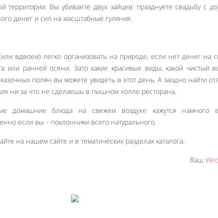
 территории. Вы убиваете двух зайцев: празднуете свадьбу с д
ого денег и сил на масштабные гуляния.
(или вдвоем) легко организовать на природе, если нет денег на с
а или ранней осени. Зато какие красивые виды, какой чистый в
сказочных полян вы можете увидеть в этот день. А заодно найти о
ких ни за что не сделаешь в пышном холле ресторана.
ые домашние блюда на свежем воздухе кажутся намного в
енно если вы – поклонники всего натурального.
йте на нашем сайте и в тематических разделах каталога.
Ваш
Wed