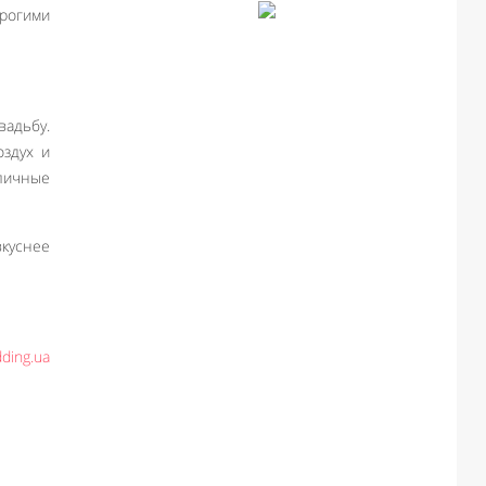
орогими
вадьбу.
оздух и
тличные
куснее
ding.ua