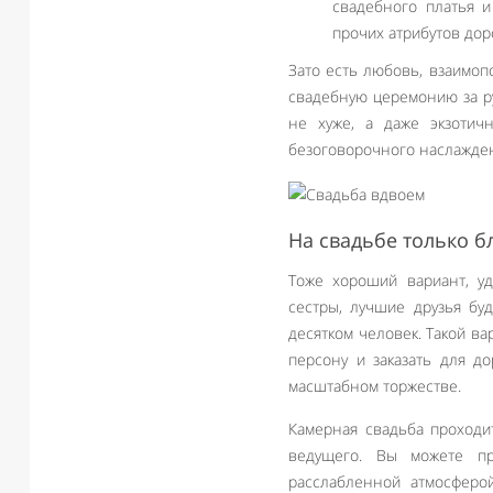
свадебного платья и
прочих атрибутов дор
Зато есть любовь, взаимо
свадебную церемонию за ру
не хуже, а даже экзотич
безоговорочного наслажден
На свадьбе только б
Тоже хороший вариант, уд
сестры, лучшие друзья бу
десятком человек. Такой в
персону и заказать для д
масштабном торжестве.
Камерная свадьба проходит
ведущего. Вы можете п
расслабленной атмосферо