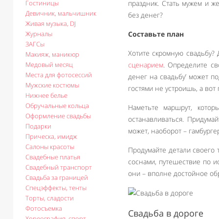
Гостиницы
праздник. Стать мужем и ж
Девичник, мальчишник
без денег?
Живая музыка, DJ
Журналы
Составьте план
ЗАГСы
Хотите скромную свадьбу? 
Макияж, маникюр
Медовый месяц
сценарием
. Определите св
Места для фотосессий
денег на свадьбу’ может п
Мужские костюмы
гостями не устроишь, а вот
Нижнее белье
Обручальные кольца
Наметьте маршрут, котор
Оформление свадьбы
останавливаться. Придума
Подарки
может, наоборот – гамбург
Прическа, имидж
Салоны красоты
Продумайте детали своего 
Свадебные платья
соснами, путешествие по и
Свадебный транспорт
они – вполне достойное о
Свадьба за границей
Спецэффекты, тенты
Торты, сладости
Фотосъемка
Свадьба в дороге
Хореография, спорт