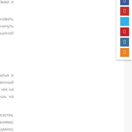
узыки и
дновать
 ничуть
ршиной
атья и
иченный
 чек на
ешь на
скотек,
ниями,
умихи,