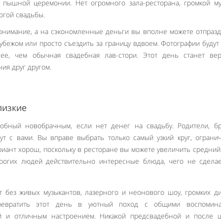
 пышной церемонии. Нет огромного зала-ресторана, громкой м
огой свадьбы.
понимание, а на сэкономленные деньги вы вполне можете отпраз
бежом или просто съездить за границу вдвоем. Фотографии будут
нее, чем обычная свадебная лав-стори. Этот день станет ве
ия друг другом.
лизкие
обный новобрачным, если нет денег на свадьбу. Родители, бр
дут с вами. Вы вправе выбрать только самый узкий круг, огран
ариант хорош, поскольку в ресторане вы можете увеличить средний
орогих людей действительно интересные блюда, чего не сдела
 без живых музыкантов, лазерного и неонового шоу, громких ди
ревратить этот день в уютный поход с общими воспомина
й и отличным настроением. Никакой предсвадебной и после ш