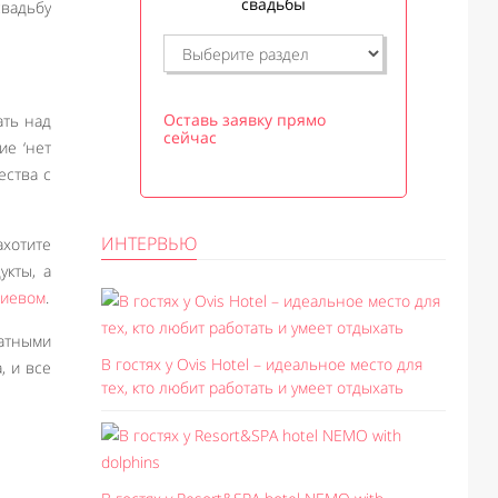
свадьбы
свадьбу
Оставь заявку прямо
ать над
сейчас
ие ‘нет
ества с
ИНТЕРВЬЮ
хотите
укты, а
Киевом
.
матными
В гостях у Ovis Hotel – идеальное место для
, и все
тех, кто любит работать и умеет отдыхать