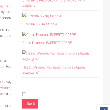
В гостях у Resort&SPA hotel NEMO with
dolphins
едущем
,
 пущей
асивом
В гостях у Дяди Жоры
окажут,
и, если
Серж Тихонов EXPERTO CREDE
ях и на
ют. Это
Павел Жилин: “Как правильно выбрать
ведущего”
ебному
ехнике
,
астных
Like It
Like I
танного