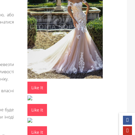
ію, або
знатися
ревезти
ливості
ніку.
Like It
 власні
не буде
Like It
и іноді
Like It