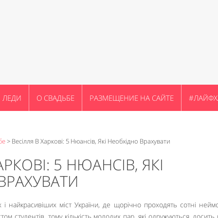
ЛЕДИ
О СВАДЬБЕ
РАЗМЕЩЕНИЕ НА САЙТЕ
#ЛАЙФХ
бе
>
Весілля В Харкові: 5 Нюансів, Які Необхідно Врахувати
АРКОВІ: 5 НЮАНСІВ, ЯКІ
ВРАХУВАТИ
х і найкрасивіших міст України, де щорічно проходять сотні нейм
стом студентів, тому кількість молодих пар, які одружуються, досить 