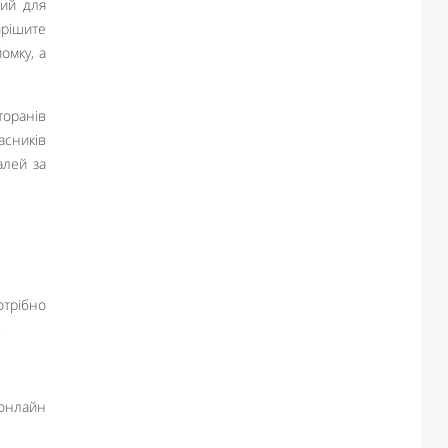
ний для
ирішите
омку, а
торанів
асників
алей за
отрібно
.
 онлайн