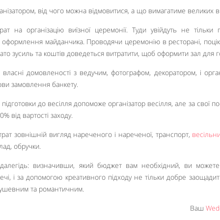
анізатором, від чого можна відмовитися, а що вимагатиме великих в
рат на організацію виїзної церемонії. Туди увійдуть не тільки 
ж оформлення майданчика. Проводячи церемонію в ресторані, поцік
багато зусиль та коштів доведеться витратити, щоб оформити зал для г
 власні домовленості з ведучим, фотографом, декоратором, і орга
ови замовлення банкету.
 підготовки до весілля допоможе організатор весілля, але за свої по
0% від вартості заходу.
трат зовнішній вигляд нареченого і нареченої, транспорт,
весільн
клад, обручки.
здалегідь: визначивши, який бюджет вам необхідний, ви может
ечі, і за допомогою креативного підходу не тільки добре заощадити
душевним та романтичним.
Ваш
Wedd