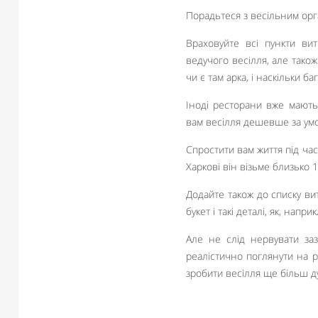
Порадьтеся з весільним орг
Враховуйте всі пункти вит
ведучого весілля, але тако
чи є там арка, і наскільки 
Іноді ресторани вже мають
вам весілля дешевше за ум
Спростити вам життя під час
Харкові він візьме близько 1
Додайте також до списку ви
букет і такі деталі, як, напри
Але не слід нервувати за
реалістично поглянути на р
зробити весілля ще більш 