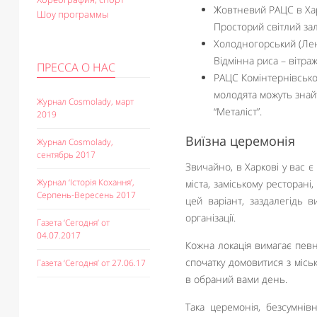
Жовтневий РАЦС в Харк
Шоу программы
Просторий світлий зал
Холодногорський (Лен
Відмінна риса – вітра
ПРЕССА О НАС
РАЦС Комінтернівськог
молодята можуть знайт
Журнал Cosmolady, март
“Металіст”.
2019
Виїзна церемонія
Журнал Cosmolady,
сентябрь 2017
Звичайно, в Харкові у вас є
Журнал ‘Історія Кохання’,
міста, заміському ресторані
Серпень-Вересень 2017
цей варіант, заздалегідь в
організації.
Газета ‘Сегодня’ от
04.07.2017
Кожна локація вимагає певн
спочатку домовитися з міс
Газета ‘Сегодня’ от 27.06.17
в обраний вами день.
Така церемонія, безсумнів