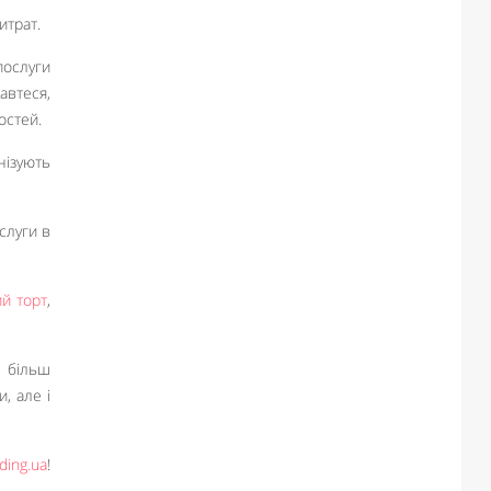
итрат.
послуги
автеся,
остей.
нізують
слуги в
ий торт
,
е більш
, але і
ing.ua
!