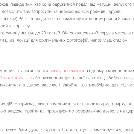
ові підійде тим, хто хоче одружитися подалі від метушні великого м
 дозволить вам запросити на церемонію всіх родичів і друзів.
інський) РАЦС знаходиться в спокійному житловому районі Харкова
жний декор залу.
о району вміщує до 20 гостей. Він розташований поруч з метро, ​​а 
и цікаві локації для оригінальних фотографій, наприклад, стадіон
 можливість організувати
виїзну церемонію
в одному з мальовничих
,
банкетному залі
або важливому для вашої пари місці. Вибравши д
изначитеся з датою весілля, і з’ясуйте, що необхідно для підгот
их дій. Наприклад, якщо вам хочеться встановити арку в парку, не
ькою владою, пройти всі процедури по оформленню дозволу на це
но, може бути дуже яскравою і такою, що запам’ятовується, про