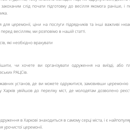
закоханим слід почати підготовку до весілля якомога раніше, і по
ика.
 для церемонії, ціни на послуги підрядників та інші важливі нюан
перед весіллям, ми розповімо в нашій статті.
шити, чи хочете ви організувати одруження на виїзді, або п
вських РАЦСів.
ржавних установ, де ви можете одружитися, замовивши церемонію 
ку Харків увійшов до переліку міст, де молодятам дозволено реєс
руження в Харкові знаходиться в самому серці міста, і є найпопул
я урочистої церемонії.