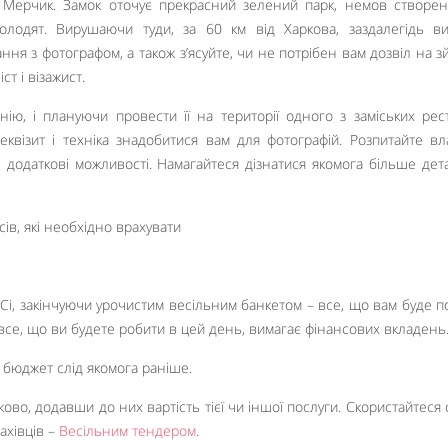
ки Мерчик. Замок оточує прекрасний зелений парк, немов створе
олодят. Вирушаючи туди, за 60 км від Харкова, заздалегідь в
ання з фотографом, а також з’ясуйте, чи не потрібен вам дозвіл на зй
ст і візажист.
ію, і плануючи провести її на території одного з заміських рес
реквізит і техніка знадобитися вам для фотографій. Розпитайте вл
о, додаткові можливості. Намагайтеся дізнатися якомога більше дет
і, закінчуючи урочистим весільним банкетом – все, що вам буде п
і все, що ви будете робити в цей день, вимагає фінансових вкладень
 бюджет слід якомога раніше.
оково, додавши до них вартість тієї чи іншої послуги. Скористайтеся
ахівців –
Весільним тендером
.