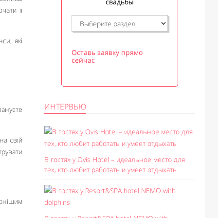
свадьбы
чати її
си, які
Оставь заявку прямо
сейчас
ИНТЕРВЬЮ
лануєте
на свій
трувати
В гостях у Ovis Hotel – идеальное место для
тех, кто любит работать и умеет отдыхать
ярнішим