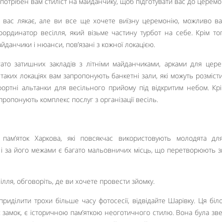
потрібен вам стиліст на майданчику, щоб підготувати вас до церемон
ту вас лякає, але ви все ще хочете виїзну церемонію, можливо в
ординатор весілля, який візьме частину турбот на себе. Крім тог
йданчики і нюанси, пов’язані з кожної локацією.
гато затишних закладів з літніми майданчиками, арками для цере
таких локаціях вам запропонують банкетні зали, які можуть розмісти
фортні альтанки для весільного прийому під відкритим небом. Крі
пропонують комплекс послуг з організації весіль.
пам’яток Харкова, які повсякчас використовують молодята дл
ті і за його межами є багато мальовничих місць, що перетворюють з
лля, обговоріть, де ви хочете провести зйомку.
риділити трохи більше часу фотосесії, відвідайте Шарівку. Ця біл
є замок, є історичною пам’яткою неоготичного стилю. Вона була зв