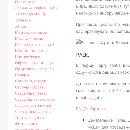
Гостиницы
Вирішивши одружитися тут, 
Девичник, мальчишник
необхідно з вибору майданч
Живая музыка, DJ
Журналы
Про пошук ідеального місця
ЗАГСы
слід враховувати молодятам 
Макияж, маникюр
Медовый месяц
Места для фотосессий
Мужские костюмы
РАЦС
Нижнее белье
Обручальные кольца
В першу чергу треба вирі
Оформление свадьбы
одружитися в одному з харкі
Подарки
Прическа, имидж
До ваших послуг кілька де
Салоны красоты
смак. Крім того, з 2017 ро
Свадебные платья
шлюб за добу.
Свадебный транспорт
Свадьба за границей
РАЦСи Харкова
:
Спецэффекты, тенты
Торты, сладости
Центральний Палац Од
Фотосъемка
місцем для проведенн
Хореография, спорт