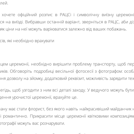
лей.
 хочете офіційний розпис в РАЦСі і символічну виїзну церемон
я на виїзді. Вибравши останній варіант, зверніться в РАЦС, аби ді
аяк ціни на неї можуть варіюватися залежно від ваших побажань.
сцем церемонії, необхідно вирішити проблему транспорту, щоб пе
иків. Обговоріть подробиці весільної фотосесії з фотографом: особ
ння дозволу на зйомку, додатковий реквізит, можливість зарядити тех
гідь, щоб узгодити з ним всі деталі заходу. У ведучого можуть бути
ення урочистої церемонії, врахуйте це.
ну має стати флорист, без якого навіть найкрасивіший майданчик 
і романтично. Прикрасити місце церемонії квітковими композиціям
тографії можуть вас розчарувати.