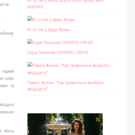
В гостях у Resort&SPA hotel NEMO with
іста.
dolphins
.
В гостях у Дяди Жоры
поблизу
Серж Тихонов EXPERTO CREDE
 парків
ля себе
Павел Жилин: “Как правильно выбрать
овки та
ведущего”
обхідно
ремонію
те вона