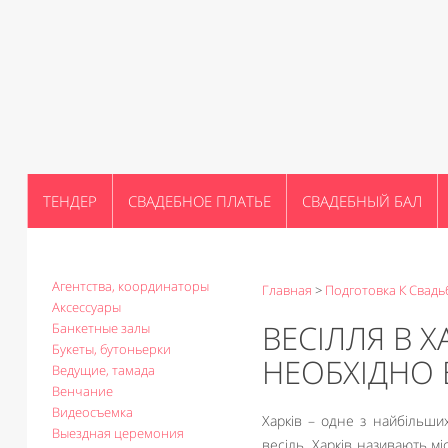
ТЕНДЕР
СВАДЕБНОЕ ПЛАТЬЕ
СВАДЕБНЫЙ БАЛ
Агентства, координаторы
Главная
>
Подготовка К Свадь
Аксессуары
ВЕСІЛЛЯ В Х
Банкетные залы
Букеты, бутоньерки
НЕОБХІДНО 
Ведущие, тамада
Венчание
Видеосъемка
Харків – одне з найбільши
Выездная церемония
весіль. Харків називають мі