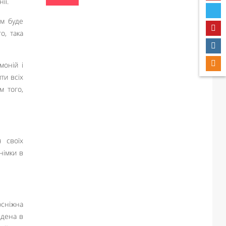
ії.
ам буде
о, така
моній і
ти всіх
м того,
я своїх
німки в
осніжна
едена в