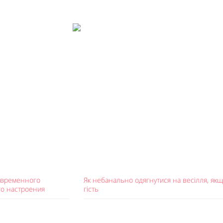
овременного
Як небанально одягнутися на весілля, якщ
го настроения
гість