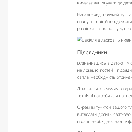
вимагає вашої уваги до дета
Насамперед подумайте, чи
плануєте офіційно одружитис
розцінки на цю послугу, поз
Підрядники
Визначившись з датою і мі
на локацію гостей і підрядн
світла, необхідність отрима
Домовтеся з ведучим заздале
технічні потреби для провед
Окремим пунктом вашого пла
виглядати досить святково 
просто необхідно, інакше фо