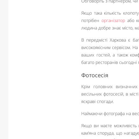
Обговоріть з партнером, чи 
Якщо така кількість клопо
потрібен
організатор
або ко
людина добре знає місто, ма
В передмісті Харкова є ба
високоякісним сервісом. На 
ваших гостей, а також ком
багато ресторанів сьогодні 
Фотосесія
Крім головних визначних 
весільних фотосесій, в міс
яскраві спогади.
Наймаючи фотографа на весі
Якщо ви маєте можливість п
кам’яна споруда, що нагаду