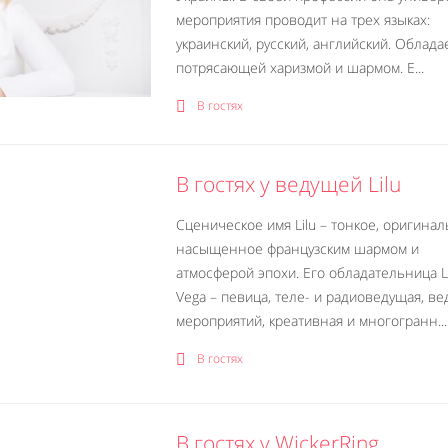
мероприятия проводит на трех языках:
украинский, русский, английский. Облада
потрясающей харизмой и шармом. Е...
В гостях
В гостях у ведущей Lilu
Сценическое имя Lilu – тонкое, оригинал
насыщенное французским шармом и
атмосферой эпохи. Его обладательница L
Vega – певица, теле- и радиоведущая, в
мероприятий, креативная и многогранн...
В гостях
В гостях у WickerRing