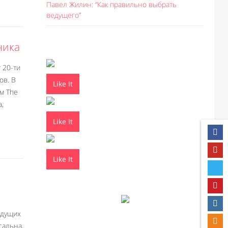
Павел Жилин: “Как правильно выбрать
ведущего”
ника
 20-ти
ов. В
Like It
м The
а,
Like It
Like It
едущих
сальна,