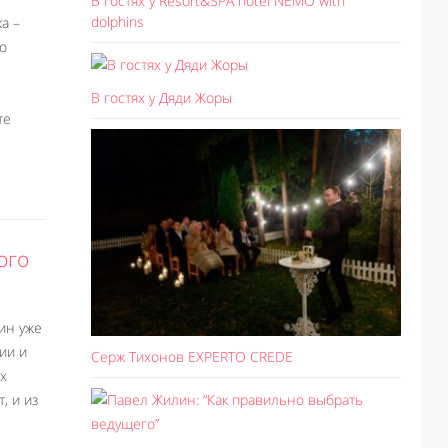
В гостях у Resort&SPA hotel NEMO with
dolphins
а –
о
В гостях у Дяди Жоры
те
ого
ин уже
ии и
Серж Тихонов EXPERTO CREDE
х
, и из