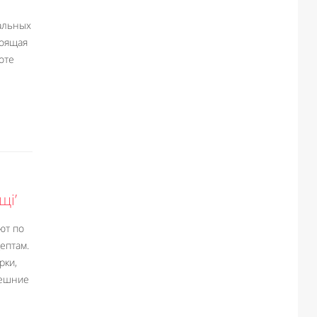
альных
тоящая
оте
щі’
ют по
ептам.
рки,
нешние