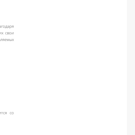
агодаря
их свои
вляемых
ится со