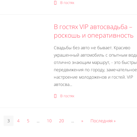
В гостях
В гостях VIP автосвадьба –
роскошь и оперативность
Свадьбы без авто не бывает. Красиво
украшенный автомобиль с опытным вод
отлично знающим маршрут, - это быстры
передвижения по городу, замечательное
настроение молодоженов и гостей. VIP
автосва...
В гостях
3
4
5
...
10
20
...
»
Последняя »