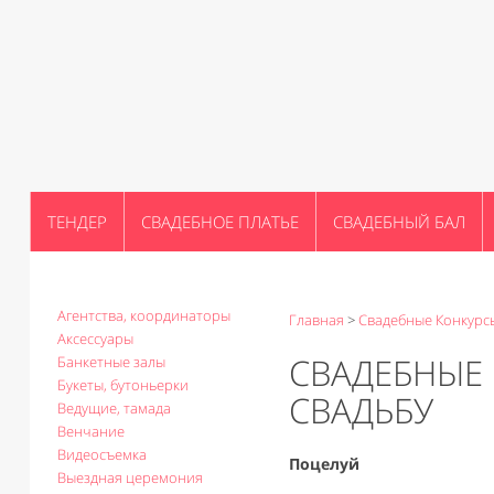
ТЕНДЕР
СВАДЕБНОЕ ПЛАТЬЕ
СВАДЕБНЫЙ БАЛ
Агентства, координаторы
Главная
>
Свадебные Конкурс
Аксессуары
СВАДЕБНЫЕ
Банкетные залы
Букеты, бутоньерки
СВАДЬБУ
Ведущие, тамада
Венчание
Видеосъемка
Поцелуй
Выездная церемония