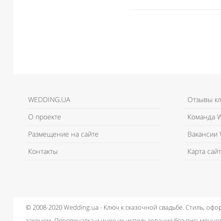
WEDDING.UA
Отзывы к
О проекте
Команда W
Размещение на сайте
Вакансии 
Контакты
Карта сайт
© 2008-2020 Wedding.ua - Ключ к сказочной свадьбе.
Стиль, офо
законом.
Перепечатка и иное их использование без письменног