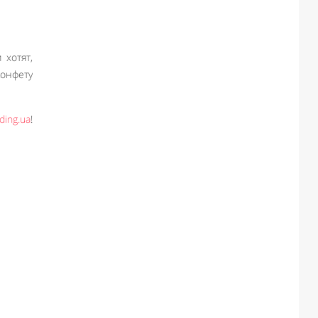
 хотят,
конфету
ing.ua
!