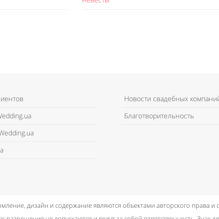
лиентов
Новости свадебных компани
edding.ua
Благотворительность
Wedding.ua
а
рмление, дизайн и содержание являются объектами авторского права и
о разрешения не допускаются и ведут за собой ответственность.
Знак дл