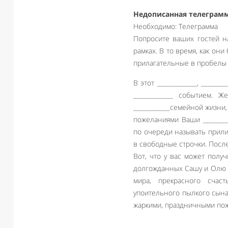
Недописанная телеграм
Необходимо: Телеграмма
Попросите ваших гостей н
рамках. В то время, как он
прилагательные в пробелы
В этот _____________, ______
_____________ событием. Же
____________семейной жизни, __
пожеланиями Ваши __________
по очереди называть прил
в свободные строчки. После
Вот, что у вас может получ
долгожданных Сашу и Олю 
мира, прекрасного счас
упоительного пылкого сына
жаркими, праздничными по