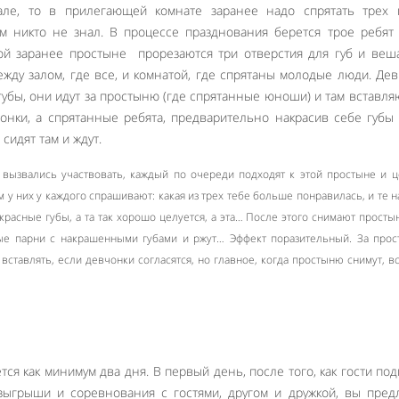
але, то в прилегающей комнате заранее надо спрятать трех 
м никто не знал. В процессе празднования берется трое ребят
ой заранее простыне прорезаются три отверстия для губ и веш
жду залом, где все, и комнатой, где спрятаны молодые люди. Де
убы, они идут за простыню (где спрятанные юноши) и там вставля
онки, а спрятанные ребята, предварительно накрасив себе губы
сидят там и ждут.
е вызвались участвовать, каждый по очереди подходят к этой простыне и 
ом у них у каждого спрашивают: какая из трех тебе больше понравилась, и те 
екрасные губы, а та так хорошо целуется, а эта… После этого снимают прост
ные парни с накрашенными губами и ржут… Эффект поразительный. За про
 вставлять, если девчонки согласятся, но главное, когда простыню снимут, в
тся как минимум два дня. В первый день, после того, как гости под
зыгрыши и соревнования с гостями, другом и дружкой, вы пред