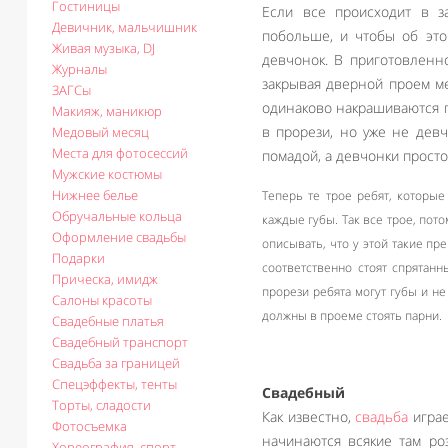
Гостиницы
Если все происходит в з
Девичник, мальчишник
побольше, и чтобы об это
Живая музыка, DJ
девчонок. В приготовленн
Журналы
закрывая дверной проем ме
ЗАГСы
одинаково накрашиваются г
Макияж, маникюр
в прорези, но уже не девч
Медовый месяц
Места для фотосессий
помадой, а девчонки просто 
Мужские костюмы
Нижнее белье
Теперь те трое ребят, которы
Обручальные кольца
каждые губы. Так все трое, пот
Оформление свадьбы
описывать, что у этой такие пр
Подарки
соответственно стоят спрятан
Прическа, имидж
прорези ребята могут губы и не
Салоны красоты
должны в проеме стоять парни.
Свадебные платья
Свадебный транспорт
Свадьба за границей
Спецэффекты, тенты
Свадебный
Торты, сладости
Как известно,
свадьба
играе
Фотосъемка
начинаются всякие там ро
Хореография, спорт