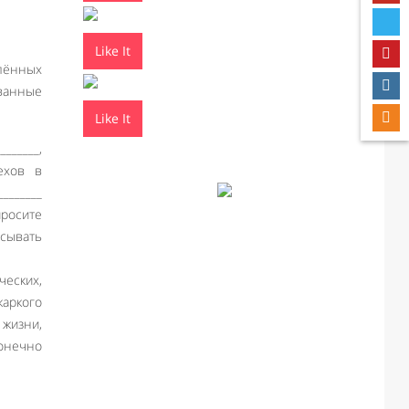
Like It
елённых
званные
Like It
_______,
пехов в
________
просите
исывать
ческих,
жаркого
жизни,
конечно