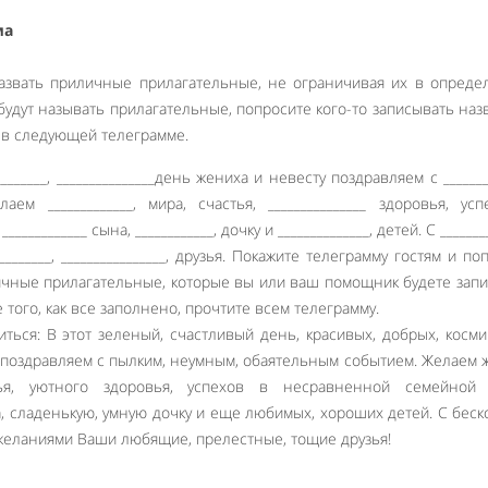
ма
азвать приличные прилагательные, не ограничивая их в опред
и будут называть прилагательные, попросите кого-то записывать на
 в следующей телеграмме.
__________, _______________день жениха и невесту поздравляем с _______
лаем _____________, мира, счастья, _______________ здоровья, ус
___________ сына, ____________, дочку и ______________, детей. С _______
______, ________________, друзья. Покажите телеграмму гостям и по
ичные прилагательные, которые вы или ваш помощник будете зап
 того, как все заполнено, прочтите всем телеграмму.
иться: В этот зеленый, счастливый день, красивых, добрых, косми
поздравляем с пылким, неумным, обаятельным событием. Желаем 
тья, уютного здоровья, успехов в несравненной семейной 
, сладенькую, умную дочку и еще любимых, хороших детей. С бес
желаниями Ваши любящие, прелестные, тощие друзья!