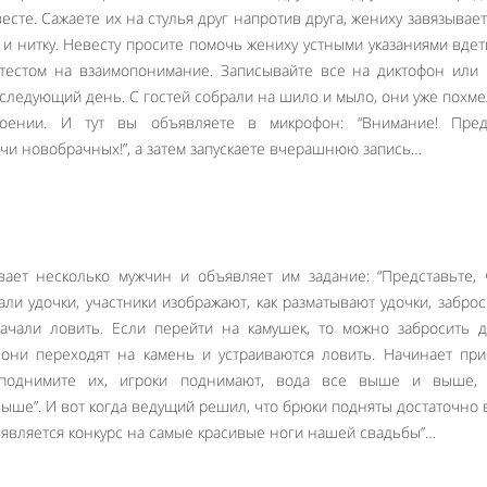
есте. Сажаете их на стулья друг напротив друга, жениху завязывает
у и нитку. Невесту просите помочь жениху устными указаниями вдет
 тестом на взаимопонимание. Записывайте все на диктофон или 
 следующий день. С гостей собрали на шило и мыло, они уже похм
ении. И тут вы объявляете в микрофон: “Внимание! Пред
чи новобрачных!”, а затем запускаете вчерашнюю запись…
ает несколько мужчин и объявляет им задание: “Представьте, 
ли удочки, участники изображают, как разматывают удочки, заброс
начали ловить. Если перейти на камушек, то можно забросить 
к они переходят на камень и устраиваются ловить. Начинает пр
 поднимите их, игроки поднимают, вода все выше и выше, 
ше”. И вот когда ведущий решил, что брюки подняты достаточно 
бъявляется конкурс на самые красивые ноги нашей свадьбы”…