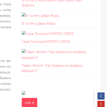
В гостях у Resort&SPA hotel NEMO with
е глаза
dolphins
ь нитку
камеру.
елились
В гостях у Дяди Жоры
лагаем
Серж Тихонов EXPERTO CREDE
что вы
Павел Жилин: “Как правильно выбрать
или их,
ведущего”
дальше,
ибывать
игроки
высоко,
Like It