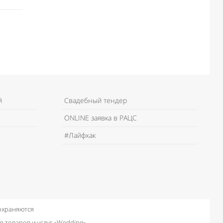
й
Свадебный тендер
ONLINE заявка в РАЦС
#Лайфхак
 охраняются
я товаров и услуг «Wedding»