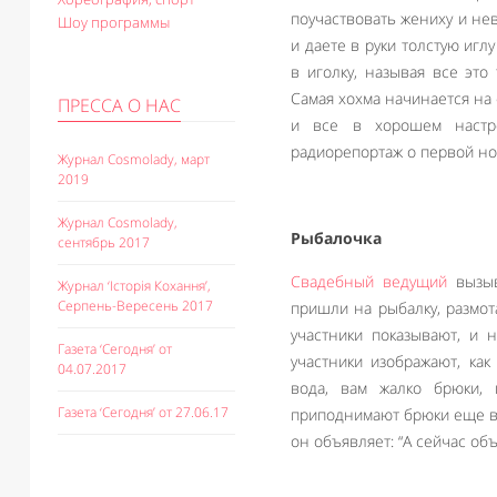
поучаствовать жениху и нев
Шоу программы
и даете в руки толстую игл
в иголку, называя все это
Самая хохма начинается на
ПРЕССА О НАС
и все в хорошем настро
радиорепортаж о первой но
Журнал Cosmolady, март
2019
Журнал Cosmolady,
Рыбалочка
сентябрь 2017
Свадебный ведущий
вызыв
Журнал ‘Історія Кохання’,
Серпень-Вересень 2017
пришли на рыбалку, размота
участники показывают, и 
Газета ‘Сегодня’ от
участники изображают, ка
04.07.2017
вода, вам жалко брюки,
Газета ‘Сегодня’ от 27.06.17
приподнимают брюки еще вы
он объявляет: “А сейчас о