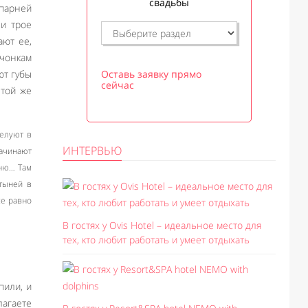
свадьбы
парней
 и трое
ают ее,
вчонкам
ют губы
Оставь заявку прямо
сейчас
 той же
целуют в
ИНТЕРВЬЮ
начинают
ыню… Там
стыней в
се равно
В гостях у Ovis Hotel – идеальное место для
тех, кто любит работать и умеет отдыхать
пили, и
лагаете