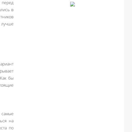
ь перед
шлись в
стников
я лучше
вариант
рывает
 Как бы
тоящие
и самые
ься на
кста по