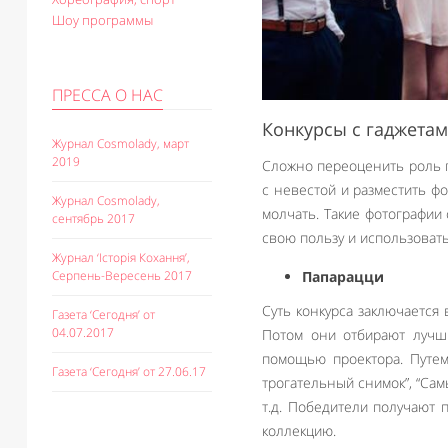
Шоу программы
ПРЕССА О НАС
Конкурсы с гаджета
Журнал Cosmolady, март
2019
Сложно переоценить роль г
с невестой и разместить фо
Журнал Cosmolady,
молчать. Такие фотографии 
сентябрь 2017
свою пользу и использовать
Журнал ‘Історія Кохання’,
Папарацци
Серпень-Вересень 2017
Суть конкурса заключается
Газета ‘Сегодня’ от
04.07.2017
Потом они отбирают лучш
помощью проектора. Путем
Газета ‘Сегодня’ от 27.06.17
трогательный снимок”, “Са
т.д. Победители получают 
коллекцию.