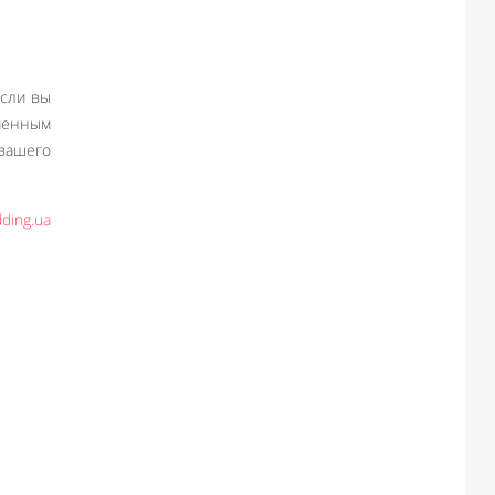
если вы
менным
вашего
ding.ua