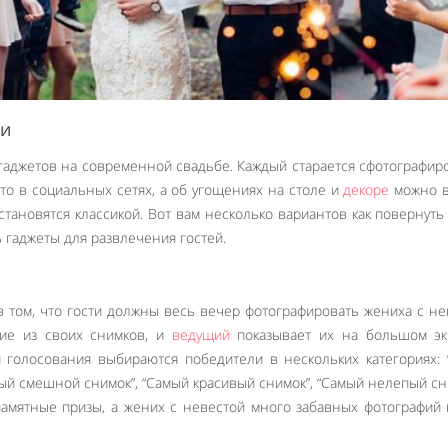
ми
аджетов на современной свадьбе. Каждый старается сфотографир
то в социальных сетях, а об угощениях на столе и
декоре
можно 
становятся классикой. Вот вам несколько вариантов как повернуть
 гаджеты для развлечения гостей.
 в том, что гости должны весь вечер фотографировать жениха с не
ие из своих снимков, и
ведущий
показывает их на большом эк
 голосования выбираются победители в нескольких категориях:
мый смешной снимок”, “Самый красивый снимок”, “Самый нелепый сн
памятные призы, а жених с невестой много забавных фотографий
Like It