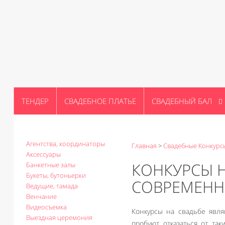
ТЕНДЕР
СВАДЕБНОЕ ПЛАТЬЕ
СВАДЕБНЫЙ БАЛ
Агентства, координаторы
Главная
>
Свадебные Конкурс
Аксессуары
КОНКУРСЫ Н
Банкетные залы
Букеты, бутоньерки
СОВРЕМЕНН
Ведущие, тамада
Венчание
Видеосъемка
Конкурсы на свадьбе явля
Выездная церемония
пробуют отказаться от та