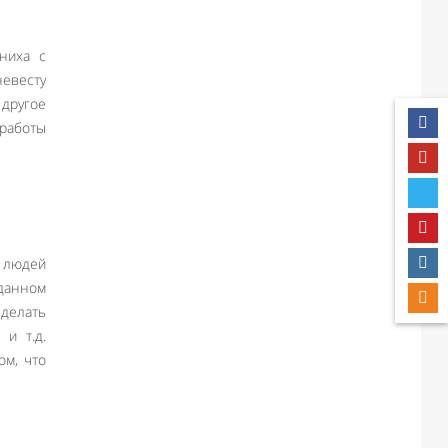
ниха с
евесту
 другое
работы
х людей
данном
сделать
и т.д.
ом, что