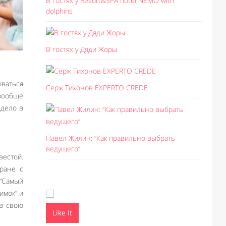
В гостях у Resort&SPA hotel NEMO with
dolphins
В гостях у Дяди Жоры
оваться
Серж Тихонов EXPERTO CREDE
вообще
 дело в
Павел Жилин: “Как правильно выбрать
ведущего”
вестой.
ране с
 “Самый
имок” и
 в свою
Like It
Like I