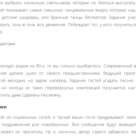
о выбрать несколько смельчаков, которые не бояться выступат
щий показывает самые смешные танцевальные видео, которые на
ь детские шедевры, или брачные танцы бегемотов. Задание уча
орить точь-в-точь все движения. Побеждает тот, у кого получитьс
о.
 конкурс родом из 90-х, то вы сильно ошибаетесь. Современный 
ения далеко ушел от своего предшественника. Ведущий проиг
той мелодии, но задом наперед. Задание гостей угадать песню.
 но иногда из таких перевернутых композиций получаются нас
елить даже Царевну-Несмеяну.
ями
ой из социальных сетей, и пускай ваши гости придумывают сво
поздравления для новобрачных. Все сообщения будут выводит
может их прочитать. Ну и, конечно, автор самого забавного те