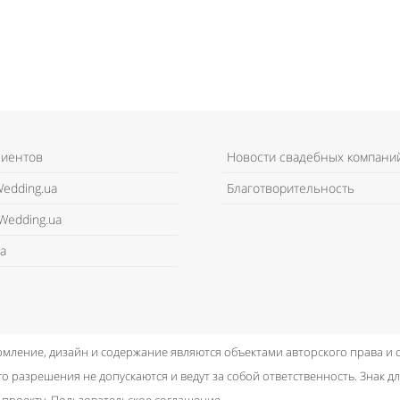
лиентов
Новости свадебных компани
edding.ua
Благотворительность
Wedding.ua
а
рмление, дизайн и содержание являются объектами авторского права и
о разрешения не допускаются и ведут за собой ответственность.
Знак дл
 проекту.
Пользовательское соглашение