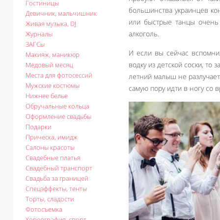
Гостиницы
большинства украинцев ко
Девичник, мальчишник
или быстрые танцы очень 
Живая музыка, DJ
алкоголь.
Журналы
ЗАГСы
И если вы сейчас вспомнил
Макияж, маникюр
водку из детской соски, то 
Медовый месяц
Места для фотосессий
летний малыш не разлучает
Мужские костюмы
самую пору идти в ногу со 
Нижнее белье
Обручальные кольца
Оформление свадьбы
Подарки
Прическа, имидж
Салоны красоты
Свадебные платья
Свадебный транспорт
Свадьба за границей
Спецэффекты, тенты
Торты, сладости
Фотосъемка
Хореография, спорт