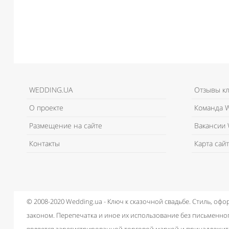
WEDDING.UA
Отзывы к
О проекте
Команда W
Размещение на сайте
Вакансии 
Контакты
Карта сайт
© 2008-2020 Wedding.ua - Ключ к сказочной свадьбе.
Стиль, офо
законом.
Перепечатка и иное их использование без письменног
является зарегистрированной торговой маркой и принадлежит