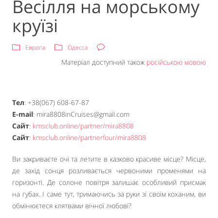
Весілля на морському
круїзі
Европа
Одесса
Матеріал доступний також
російською мовою
Тел
: +38(067) 608-67-87
E-mail
: mira8808inCruises@gmail.com
Сайт
:
kmsclub.online/partner/mira8808
Сайт
:
kmsclub.online/partnerfour/mira8808
Ви закриваєте очі та летите в казково красиве місце? Місце,
де захід сонця розливається червоними променями на
горизонті. Де солоне повітря залишає особливий присмак
на губах. І саме тут, тримаючись за руки зі своїм коханим, ви
обмінюєтеся клятвами вічної любові?