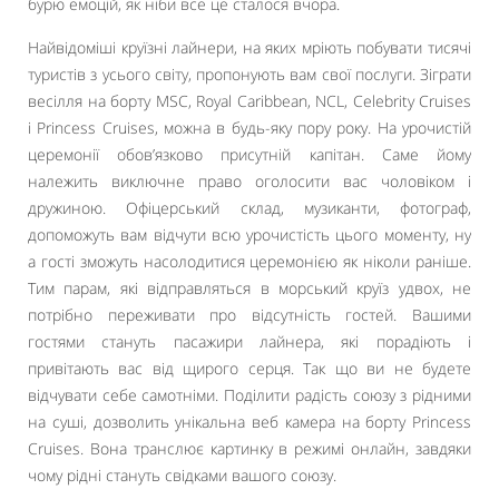
бурю емоцій, як ніби все це сталося вчора.
Найвідоміші круїзні лайнери, на яких мріють побувати тисячі
туристів з усього світу, пропонують вам свої послуги. Зіграти
весілля на борту MSC, Royal Caribbean, NCL, Celebrity Cruises
і Princess Cruises, можна в будь-яку пору року. На урочистій
церемонії обов’язково присутній капітан. Саме йому
належить виключне право оголосити вас чоловіком і
дружиною. Офіцерський склад, музиканти, фотограф,
допоможуть вам відчути всю урочистість цього моменту, ну
а гості зможуть насолодитися церемонією як ніколи раніше.
Тим парам, які відправляться в морський круїз удвох, не
потрібно переживати про відсутність гостей. Вашими
гостями стануть пасажири лайнера, які порадіють і
привітають вас від щирого серця. Так що ви не будете
відчувати себе самотніми. Поділити радість союзу з рідними
на суші, дозволить унікальна веб камера на борту Princess
Cruises. Вона транслює картинку в режимі онлайн, завдяки
чому рідні стануть свідками вашого союзу.