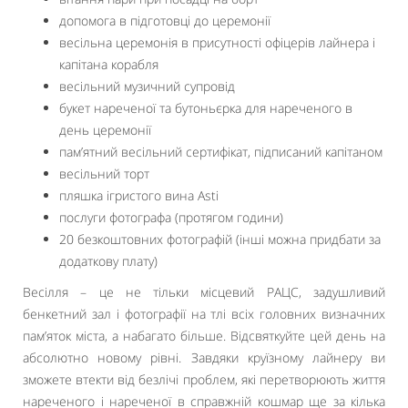
допомога в підготовці до церемонії
весільна церемонія в присутності офіцерів лайнера і
капітана корабля
весільний музичний супровід
букет нареченої та бутоньєрка для нареченого в
день церемонії
пам’ятний весільний сертифікат, підписаний капітаном
весільний торт
пляшка ігристого вина Asti
послуги фотографа (протягом години)
20 безкоштовних фотографій (інші можна придбати за
додаткову плату)
Весілля – це не тільки місцевий РАЦС, задушливий
бенкетний зал і фотографії на тлі всіх головних визначних
пам’яток міста, а набагато більше. Відсвяткуйте цей день на
абсолютно новому рівні. Завдяки круїзному лайнеру ви
зможете втекти від безлічі проблем, які перетворюють життя
нареченого і нареченої в справжній кошмар ще за кілька