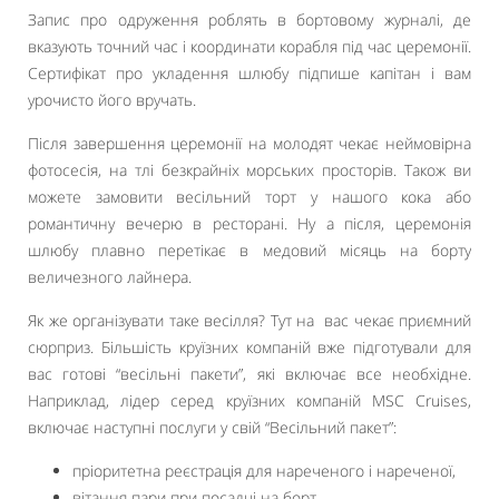
Запис про одруження роблять в бортовому журналі, де
вказують точний час і координати корабля під час церемонії.
Сертифікат про укладення шлюбу підпише капітан і вам
урочисто його вручать.
Після завершення церемонії на молодят чекає неймовірна
фотосесія, на тлі безкрайніх морських просторів. Також ви
можете замовити весільний торт у нашого кока або
романтичну вечерю в ресторані. Ну а після, церемонія
шлюбу плавно перетікає в медовий місяць на борту
величезного лайнера.
Як же організувати таке весілля? Тут на вас чекає приємний
сюрприз. Більшість круїзних компаній вже підготували для
вас готові “весільні пакети”, які включає все необхідне.
Наприклад, лідер серед круїзних компаній MSC Cruises,
включає наступні послуги у свій “Весільний пакет”:
пріоритетна реєстрація для нареченого і нареченої,
вітання пари при посадці на борт