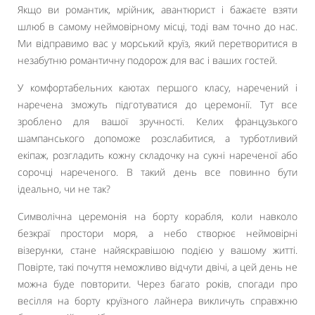
Якщо ви романтик, мрійник, авантюрист і бажаєте взяти
шлюб в самому неймовірному місці, тоді вам точно до нас.
Ми відправимо вас у морський круїз, який перетворитися в
незабутню романтичну подорож для вас і ваших гостей.
У комфортабельних каютах першого класу, наречений і
наречена зможуть підготуватися до церемонії. Тут все
зроблено для вашої зручності. Келих французького
шампанського допоможе розслабитися, а турботливий
екіпаж, розгладить кожну складочку на сукні нареченої або
сорочці нареченого. В такий день все повинно бути
ідеально, чи не так?
Символічна церемонія на борту корабля, коли навколо
безкраї простори моря, а небо створює неймовірні
візерунки, стане найяскравішою подією у вашому житті.
Повірте, такі почуття неможливо відчути двічі, а цей день не
можна буде повторити. Через багато років, спогади про
весілля на борту круїзного лайнера викличуть справжню