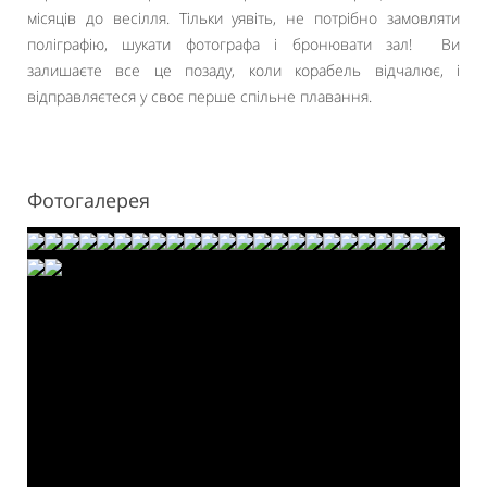
місяців до весілля. Тільки уявіть, не потрібно замовляти
поліграфію, шукати фотографа і бронювати зал! Ви
залишаєте все це позаду, коли корабель відчалює, і
відправляєтеся у своє перше спільне плавання.
Фотогалерея