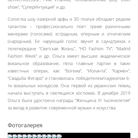
show”, “СуперИнтуиция” и др.
Солистка шоу лазерной арфы и 3D платья обладает редким
талантом – профессионально поет тремя различными
манерами (голосами): эстрадным, оперным и этническим
(народным). Ее чарующий голос звучит в саундтреках к
телепередаче “Светская Жизнь”, “HD Fashion TV”, “Madrid
Fashion Week” и др. Ольга имеет высшее академическое
вокальное образование, пела главные партии в таких
известных операх, как: “Богема”, “Иоланта”, “Кармен”,
“Свадьба Фигаро” и становилась победителем/лауреатом 6-
ти вокальных конкурсов. Она первой из украинских певиц
начала выступать в светящихся костюмах. В декабре 2019
Ольга была удостоена награды “Женщина III тысячелетия”
за вклад в развитие современной музыки и искусства.
Фотогалерея