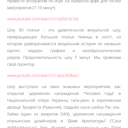
провести интерактив по игре на лазерной арфе для гостей
мероприятия (7-10 минут).
www.youtube.com/watch?v=IydSEr6cSlA
Шоу 3D платья – это удивительное визуальное шоу,
превращающее большое платье певицы в холст, на
котором разворачивается визуальная история из оживших
картин, модерн графики и калейдоскопических
узоров. Продолжительность шоу 7 минут. Мы привозим
свой проектор.
www.youtube.com/watch?v=aluCA5Boq-I
Шоу выступали на таких знаковых мероприятиях, как:
открытие церемонии награждения “Человек года” в
Национальной опере Украины; гала-ужин в королевском
дворце Бухареста (Румыния), свадьба сына шейха Рас-эль-
Хайма (один из эмиратов ОАЭ), церемония награждения
итальянских дизайнеров в “Доме Архитектуры” (“Casa
dell’Architectura”, Рим, Италия); телевизионные шоу “Dizel