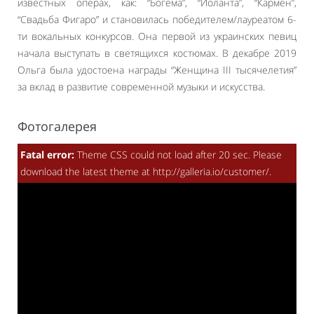
известных операх, как: “Богема”, “Иоланта”, “Кармен”,
“Свадьба Фигаро” и становилась победителем/лауреатом 6-
ти вокальных конкурсов. Она первой из украинских певиц
начала выступать в светящихся костюмах. В декабре 2019
Ольга была удостоена награды “Женщина III тысячелетия”
за вклад в развитие современной музыки и искусства.
Фотогалерея
Fatal error:
Theme CSS could not load after 20 sec. Please
download the latest theme at http://galleria.io/customer/.