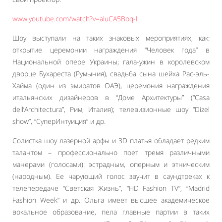
www.youtube.com/watch?v=aluCA5Boq-I
Шоу выступали на таких знаковых мероприятиях, как:
открытие церемонии награждения “Человек года” в
Национальной опере Украины; гала-ужин в королевском
дворце Бухареста (Румыния), свадьба сына шейха Рас-эль-
Хайма (один из эмиратов ОАЭ), церемония награждения
итальянских дизайнеров в “Доме Архитектуры” (“Casa
dell’Architectura”, Рим, Италия); телевизионные шоу “Dizel
show”, “СуперИнтуиция” и др.
Солистка шоу лазерной арфы и 3D платья обладает редким
талантом – профессионально поет тремя различными
манерами (голосами): эстрадным, оперным и этническим
(народным). Ее чарующий голос звучит в саундтреках к
телепередаче “Светская Жизнь”, “HD Fashion TV”, “Madrid
Fashion Week” и др. Ольга имеет высшее академическое
вокальное образование, пела главные партии в таких