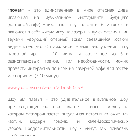
“novaЯ”
– это единственная в мире оперная дива,
играющая на музыкальном инструменте будущего
(лазерной арфе). Уникальное шоу состоит из 6-ти треков и
включает в себя живую игру на лазерных лучах различными
звуками, чарующий оперный вокал, светящийся костюм,
видео-проекцию. Оптимальное время выступления шоу
лазерной арфы – 10 минут и состоящее из 6-ти
разноплановых треков. При необходимости, можно
провести интерактив по игре на лазерной арфе для гостей
мероприятия (7-10 минут).
www.youtube.com/watch?v=IydSEr6cSlA
Шоу 3D платья – это удивительное визуальное шоу,
превращающее большое платье певицы в холст, на
котором разворачивается визуальная история из оживших
картин, модерн графики и калейдоскопических
узоров. Продолжительность шоу 7 минут. Мы привозим
свой проектор.