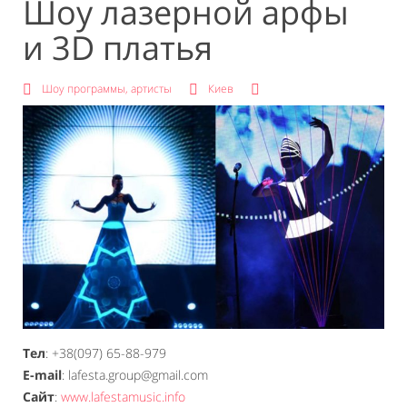
Шоу лазерной арфы
и 3D платья
Шоу программы, артисты
Киев
Тел
: +38(097) 65-88-979
E-mail
: lafesta.group@gmail.com
Сайт
:
www.lafestamusic.info