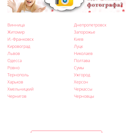
Винница
Днепропетровск
Житомир
Запорожье
И.-Франковск
Киев
Кировоград
Луцк
Львов
Николаев
Одесса
Полтава
Ровно
Сумы
Тернополь
Ужгород
Харьков
Херсон
Хмельницкий
Черкаcсы
Чернигов
Черновцы