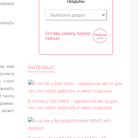
свадьбы
ываемую
влекать
Оставь заявку прямо
сейчас
ым, вам
ИНТЕРВЬЮ
 должна
 стоит
аказать
й танец
В гостях у Ovis Hotel – идеальное место для
граммы.
тех, кто любит работать и умеет отдыхать
а может