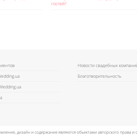
гостей?
лиентов
Новости свадебных компани
edding.ua
Благотворительность
Wedding.ua
а
рмление, дизайн и содержание являются объектами авторского права и