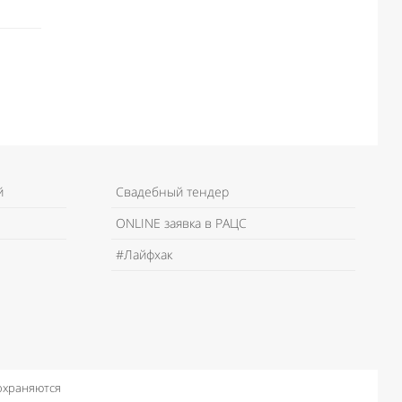
й
Свадебный тендер
ONLINE заявка в РАЦС
#Лайфхак
 охраняются