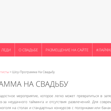
ЛЕДИ
О СВАДЬБЕ
РАЗМЕЩЕНИЕ НА САЙТЕ
#ЛАЙФХ
тисты
>
Шоу-Программа На Свадьбу
АММА НА СВАДЬБУ
адостное мероприятие, которое легко может превратиться в зат
из-за неудачного тайминга и отсутствия развлечений. Для совр
лкоголя на столах и стандартных конкурсов с ползунками или бана