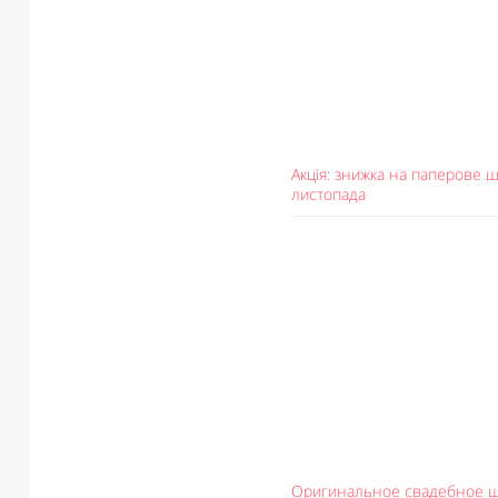
Акція: знижка на паперове ш
листопада
Оригинальное свадебное ш