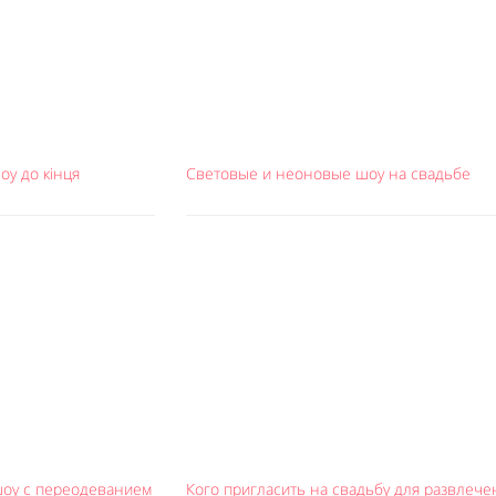
оу до кінця
Световые и неоновые шоу на свадьбе
оу с переодеванием
Кого пригласить на свадьбу для развлече