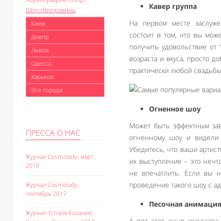
Кавер группа
Шоу программы
На первом месте заслуж
Киев
состоит в том, что вы мож
Днепр
получить удовольствие от 
Львов
возраста и вкуса, просто д
Одесса
практически любой свадьбы.
Харьков
Все города
Огненное шоу
Может быть эффектным за
ПРЕССА О НАС
огненному шоу и видели 
Убедитесь, что ваши артис
Журнал Cosmolady, март
их выступление – это нечт
2019
не впечатлить. Если вы н
проведение такого шоу с а
Журнал Cosmolady,
сентябрь 2017
Песочная анимаци
Журнал ‘Історія Кохання’,
А вот этот жанр искусства