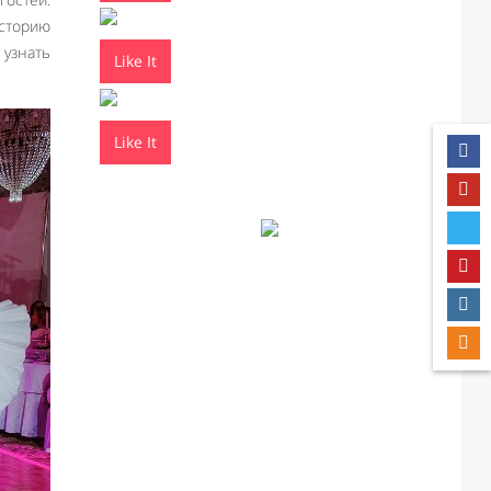
историю
 узнать
Like It
Like It