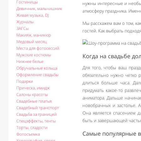
Гостиницы
нужны интересные и необыч
Девичник, мальчишник
атмосферу праздника. Имен
Живая музыка, DJ
Журналы
Мы расскажем вам о том, к
ЗАГСы
гостей. Как выбрать подход
Макияж, маникюр
Медовый месяц
Места для фотосессий
Мужские костюмы
Когда на свадьбе д
Нижнее белье
Для того, чтобы ваш праз
Обручальные кольца
Оформление свадьбы
обязательно нужно четко 
Подарки
длиться больше часа. Да
Прическа, имидж
придумать какое-то развле
Салоны красоты
аниматора. Дальше начинае
Свадебные платья
новобрачных и застолье. А
Свадебный транспорт
Она является спасением дл
Свадьба за границей
быть и завершающей частью
Спецэффекты, тенты
Торты, сладости
Самые популярные 
Фотосъемка
Хореография, спорт