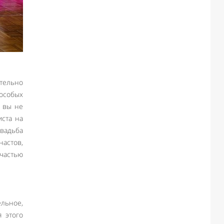
ительно
 особых
и вы не
иста на
свадьба
настов,
 частью
ельное,
я этого