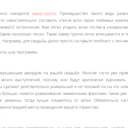
енно находится
кавер-группа
. Преимущество такого вида развл
ете самостоятельно составить список всех своих любимых компо
“живого” исполнения. Вам легко угодить всем гостям в независим
обавив несколько песен. Также кавер-группа легко вписывается в т
 Например, для свадьбы диско просто составьте плейлист с песням
вершающим аккордом на вашей свадьбе. Многие гости уже прив
много выступлений, поэтому они будут критически оценивать 
ты сделают действительно уникальный и не похожий ни на что ном
о больше, нежели размахивание зажжёнными факелами, таким уже
е уверены, тогда лучше откажитесь от затеи. Обязательно сог
дминистрацией места проведения вашего торжества.
я
 не слишком распространен, и у вас есть возможность удивить 