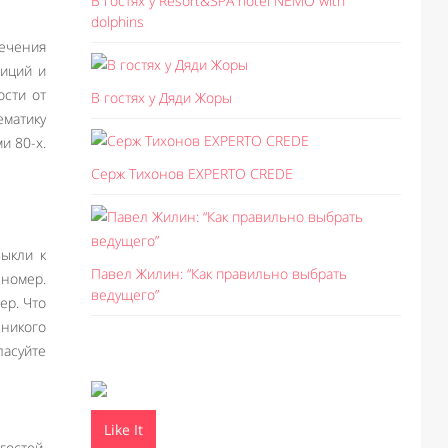
В гостях у Resort&SPA hotel NEMO with
dolphins
ечения
зиций и
ости от
В гостях у Дяди Жоры
ематику
и 80-х.
Серж Тихонов EXPERTO CREDE
ыкли к
Павел Жилин: “Как правильно выбрать
номер.
ведущего”
ер. Что
 никого
ласуйте
Like It
гостей.