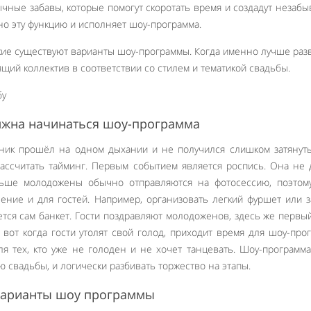
ные забавы, которые помогут скоротать время и создадут незаб
но эту функцию и исполняет шоу-программа.
акие существуют варианты шоу-программы. Когда именно лучше раз
ящий коллектив в соответствии со стилем и тематикой свадьбы.
олжна начинаться шоу-программа
дник прошёл на одном дыхании и не получился слишком затянут
рассчитать тайминг. Первым событием является роспись. Она не
льше молодожены обычно отправляются на фотосессию, поэтому
чение и для гостей. Например, организовать легкий фуршет или з
тся сам банкет. Гости поздравляют молодоженов, здесь же первы
 вот когда гости утолят свой голод, приходит время для шоу-про
я тех, кто уже не голоден и не хочет танцевать. Шоу-программ
 свадьбы, и логически разбивать торжество на этапы.
варианты шоу программы