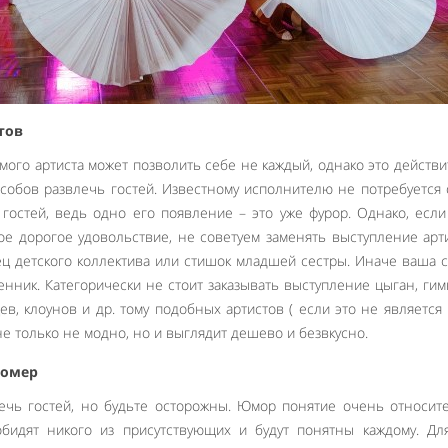
тов
мого артиста может позволить себе не каждый, однако это действ
собов развлечь гостей. Известному исполнителю не потребуется
 гостей, ведь одно его появление – это уже фурор. Однако, есл
ое дорогое удовольствие, не советуем заменять выступление арт
ц детского коллектива или стишок младшей сестры. Иначе ваша 
енник. Категорически не стоит заказывать выступление цыган, гим
в, клоунов и др. тому подобных артистов ( если это не является
не только не модно, но и выглядит дешево и безвкусно.
номер
ечь гостей, но будьте осторожны. Юмор понятие очень относит
обидят никого из присутствующих и будут понятны каждому. Дл