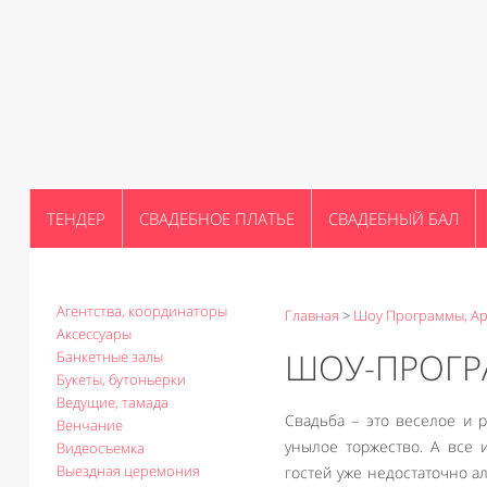
ТЕНДЕР
СВАДЕБНОЕ ПЛАТЬЕ
СВАДЕБНЫЙ БАЛ
Агентства, координаторы
Главная
>
Шоу Программы, Ар
Аксессуары
ШОУ-ПРОГР
Банкетные залы
Букеты, бутоньерки
Ведущие, тамада
Свадьба – это веселое и р
Венчание
унылое торжество. А все 
Видеосъемка
Выездная церемония
гостей уже недостаточно а