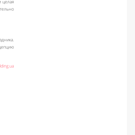
и целая
тельно
дника.
цепцию
ding.ua