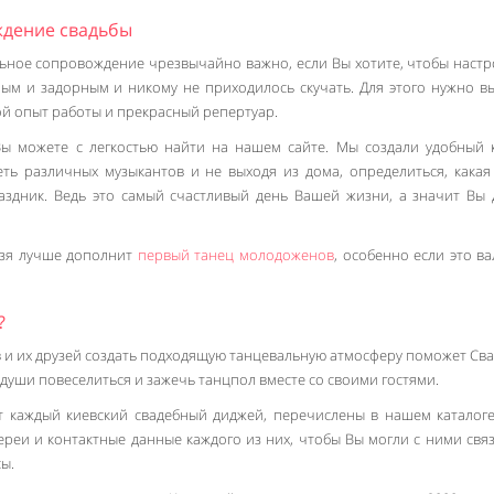
дение свадьбы
ьное сопровождение чрезвычайно важно, если Вы хотите, чтобы настр
елым и задорным и никому не приходилось скучать. Для этого нужно в
й опыт работы и прекрасный репертуар.
ы можете с легкостью найти на нашем сайте. Мы создали удобный к
ть различных музыкантов и не выходя из дома, определиться, какая
аздник. Ведь это самый счастливый день Вашей жизни, а значит Вы
ьзя лучше дополнит
первый танец молодоженов
, особенно если это ва
?
 и их друзей создать подходящую танцевальную атмосферу поможет Св
от души повеселиться и зажечь танцпол вместе со своими гостями.
ет каждый киевский свадебный диджей, перечислены в нашем каталоге
ереи и контактные данные каждого из них, чтобы Вы могли с ними связ
ы.