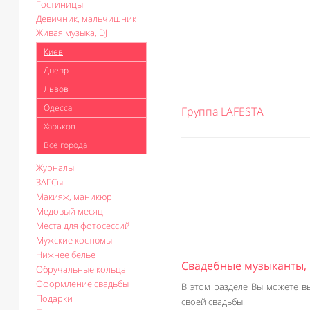
Гостиницы
Девичник, мальчишник
Живая музыка, DJ
Киев
Днепр
Львов
Одесса
Группа LAFESTA
Харьков
Все города
Журналы
ЗАГСы
Макияж, маникюр
Медовый месяц
Места для фотосессий
Мужские костюмы
Нижнее белье
Свадебные музыканты, 
Обручальные кольца
Оформление свадьбы
В этом разделе Вы можете в
Подарки
своей свадьбы.