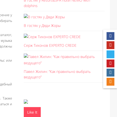
В гостях у Resort&SPA hotel NEMO with
dolphins
оение у
ыбирать
В гостях у Дяди Жоры
аталог,
 музыка
Серж Тихонов EXPERTO CREDE
 должны
льс или
Павел Жилин: “Как правильно выбрать
ведущего”
адебный
. Также
аться и
Like It