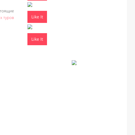
тоящие
Like It
х туров
Like It