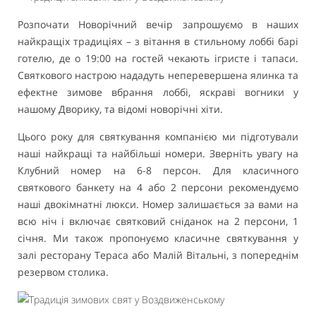
Розпочати Новорічний вечір запрошуємо в наших
найкращіх традиціях – з вітання в стильному лоббі барі
готелю, де о 19:00 на гостей чекають ігристе і тапаси.
Святкового настрою нададуть неперевершена ялинка та
ефектне зимове вбрання лоббі, яскраві вогники у
нашому Дворику, та відомі новорічні хіти.
Цього року для святкування компанією ми підготували
наші найкращі та найбільші номери. Зверніть увагу на
Клубний номер на 6-8 персон. Для класичного
святкового банкету на 4 або 2 персони рекомендуємо
наші двокімнатні люкси. Номер залишається за вами на
всю ніч і включає святковий сніданок на 2 персони, 1
січня. Ми також пропонуємо класичне святкування у
залі ресторану Тераса або Малій Вітальні, з попереднім
резервом столика.