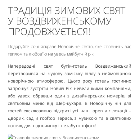
ТРАДИЦІЯ ЗИМОВИХ СВЯТ
У ВОЗДВИЖЕНСЬКОМУ
ПРОДОВЖУЄТЬСЯ!
Подаруйте собі яскраве Новорічне свято, яке сповнить вас
теплом та любов”
ю на увесь майбутній рік!
Напередодні свят бутік-готель Воздвиженський
перетворився на чудову заміську віллу з неймовірною
новорічною атмосферою. Цього року готель гостинно
запрошує зустріти Новий Рік невеличкими компаніями,
або удвох, обравши один з дизайнерських номерів, зі
святковим меню від Шеф-кухаря. В Новорічну ніч для
гостей ексклюзивно відкриті усі наші open air локації –
Дворик, сад и rooftop Тераса, з музикою та в святкових
вогнях, для відпочинку і незабутніх фото!