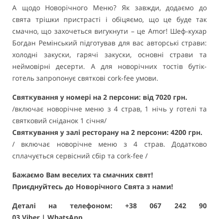
А щодо Новорічного Меню? Як завжди, додаємо до
свята трішки пристрасті і обіцяємо, що це буде так
смачно, що захочеться вигукнути – це Аmor! Шеф-кухар
Богдан Ремінський підготував для вас авторські страви:
холодні закуски, гарячі закуски, основні страви та
неймовірні десерти. А для новорічних тостів бутік-
готель запропонує святкові cork-fee умови.
Святкування у номері на 2 персони: від 7020 грн.
/включає новорічне меню з 4 страв, 1 нічь у готелі та
святковий сніданок 1 січня/
Святкування у залі ресторану на 2 персони: 4200 грн.
/ включає новорічне меню з 4 страв. Додатково
сплачується сервісний сбір та cork-fee /
Бажаємо Вам веселих та смачних свят!
Приєднуйтесь до Новорічного Свята з нами!
Деталі на телефоном: +38 067 242 90
03
Viber
|
WhatsApp