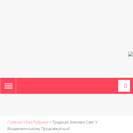
TOGGLE
NAVIGATION
Главная
>
Без Рубрики
>
Традиція Зимових Свят У
Воздвиженському Продовжується!