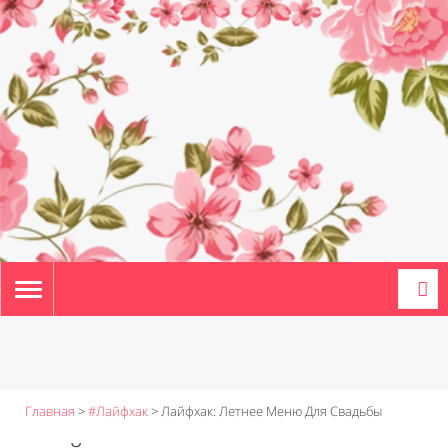
TOGGLE
NAVIGATION
Главная
>
#Лайфхак
>
Лайфхак: Летнее Меню Для Свадьбы