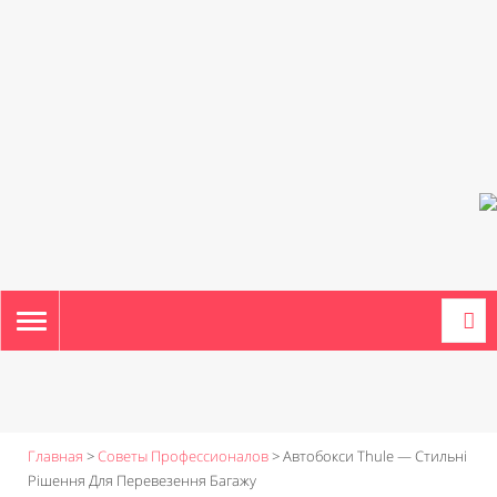
TOGGLE
NAVIGATION
Главная
>
Советы Профессионалов
>
Автобокси Thule — Стильні
Рішення Для Перевезення Багажу