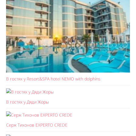
В гостях у Resort&SPA hotel NEMO with dolphins
В гостях у Дяди Жоры
Серж Тихонов EXPERTO CREDE