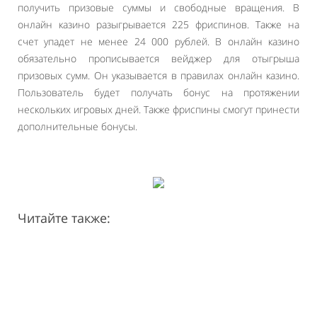
получить призовые суммы и свободные вращения. В
онлайн казино разыгрывается 225 фриспинов. Также на
счет упадет не менее 24 000 рублей. В онлайн казино
обязательно прописывается вейджер для отыгрыша
призовых сумм. Он указывается в правилах онлайн казино.
Пользователь будет получать бонус на протяжении
нескольких игровых дней. Также фриспины смогут принести
дополнительные бонусы.
Читайте также: