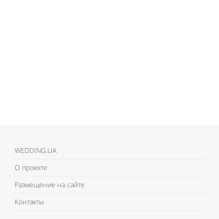
WEDDING.UA
О проекте
Размещение на сайте
Контакты