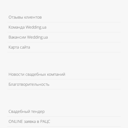
Отзывы клиентов
Команда Wedding.ua
Вакансии Wedding.ua
Карта сайта
Новости свадебных компаний
Благотворительность
Свадебный тендер
ONLINE заявка в РАЦС