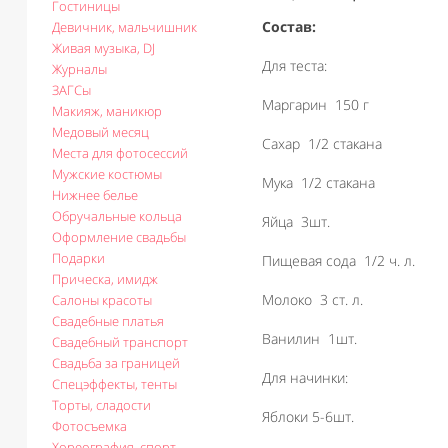
Гостиницы
Состав:
Девичник, мальчишник
Живая музыка, DJ
Для теста:
Журналы
ЗАГСы
Маргарин 150 г
Макияж, маникюр
Медовый месяц
Сахар 1/2 стакана
Места для фотосессий
Мужские костюмы
Мука 1/2 стакана
Нижнее белье
Обручальные кольца
Яйца 3шт.
Оформление свадьбы
Подарки
Пищевая сода 1/2 ч. л.
Прическа, имидж
Молоко 3 ст. л.
Салоны красоты
Свадебные платья
Ванилин 1шт.
Свадебный транспорт
Свадьба за границей
Для начинки:
Спецэффекты, тенты
Торты, сладости
Яблоки 5-6шт.
Фотосъемка
Хореография, спорт