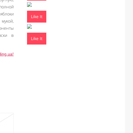
 полной
 яблоки
Like It
 мукой,
поненты
зски в
Like It
ing.ua!