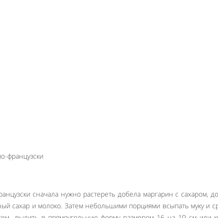
ранцузски сначала нужно растереть добела маргарин с сахаром, д
ный сахар и молоко. Затем небольшими порциями всыпать муку и ср
тем вылить в прямоугольную форму размером 16 на 10 см или к