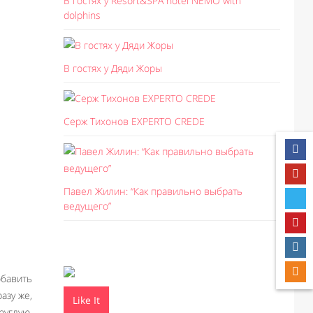
В гостях у Resort&SPA hotel NEMO with
dolphins
В гостях у Дяди Жоры
Серж Тихонов EXPERTO CREDE
Павел Жилин: “Как правильно выбрать
ведущего”
обавить
азу же,
Like It
руглую,