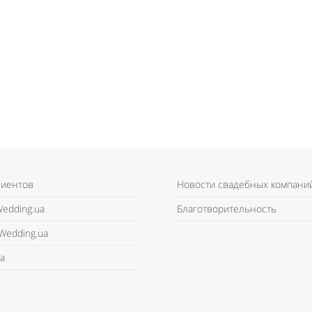
лиентов
Новости свадебных компани
edding.ua
Благотворительность
Wedding.ua
а