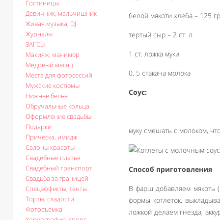
Гостиницы
Девичник, мальчишник
белой мякоти хлеба – 125 г
Живая музыка, DJ
Журналы
тертый сыр – 2 ст. л.
ЗАГСы
1 ст. ложка муки
Макияж, маникюр
Медовый месяц
0, 5 стакана молока
Места для фотосессий
Мужские костюмы
Соус:
Нижнее белье
Обручальные кольца
Оформление свадьбы
Подарки
муку смешать с молоком, чт
Прическа, имидж
Салоны красоты
Свадебные платья
Свадебный транспорт
Способ приготовления
Свадьба за границей
В фарш добавляем мякоть (
Спецэффекты, тенты
Торты, сладости
формы котлеток, выкладыва
Фотосъемка
ложкой делаем гнезда, акку
Хореография, спорт