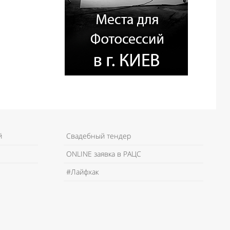
й
Свадебный тендер
ONLINE заявка в РАЦС
#Лайфхак