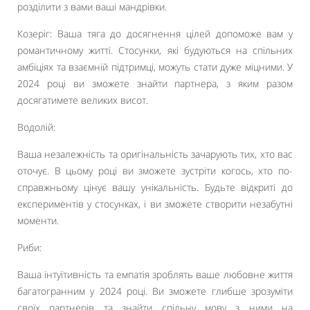
розділити з вами ваші мандрівки.
Козеріг: Ваша тяга до досягнення цілей допоможе вам у
романтичному житті. Стосунки, які будуються на спільних
амбіціях та взаємній підтримці, можуть стати дуже міцними. У
2024 році ви зможете знайти партнера, з яким разом
досягатимете великих висот.
Водолій:
Ваша незалежність та оригінальність зачарують тих, хто вас
оточує. В цьому році ви зможете зустріти когось, хто по-
справжньому цінує вашу унікальність. Будьте відкриті до
експериментів у стосунках, і ви зможете створити незабутні
моменти.
Риби:
Ваша інтуїтивність та емпатія зроблять ваше любовне життя
багатогранним у 2024 році. Ви зможете глибше зрозуміти
своїх партнерів та знайти спільну мову з ними на