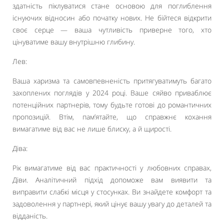
здатність піклуватися стане основою для поглиблення
існуючих відносин або початку нових. Не бійтеся відкрити
своє серце — ваша чутливість приверне того, хто
цінуватиме вашу внутрішню глибину.
Лев:
Ваша харизма та самовпевненість притягуватимуть багато
захоплених поглядів у 2024 році. Ваше сяйво приваблює
потенційних партнерів, тому будьте готові до романтичних
пропозицій. Втім, пам’ятайте, що справжнє кохання
вимагатиме від вас не лише блиску, а й щирості.
Діва:
Рік вимагатиме від вас практичності у любовних справах,
Діви. Аналітичний підхід допоможе вам виявити та
виправити слабкі місця у стосунках. Ви знайдете комфорт та
задоволення у партнері, який цінує вашу увагу до деталей та
відданість.