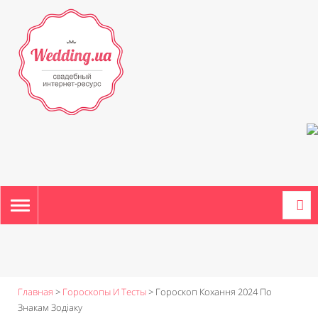
TOGGLE
NAVIGATION
Главная
>
Гороскопы И Тесты
>
Гороскоп Кохання 2024 По
Знакам Зодіаку