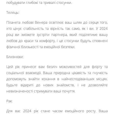
побудувати глибокі та тривалі стосунки.
Телець:
Планета любові Венера освітлює ваш шлях до серця того,
хто цінує стабільність та вірність так само, як і ви. У 2024
році ви зможете зустріти партнера, який поділятиме вашу
любов до краси та комфорту, і це стосунки будуть сповнені
фізичної близькості та емоційної безпеки.
Близнюки:
Цей рік принесе вам безліч можливостей для флірту та
соціальної взаємодії. Ваша природна цікавість та гнучкість
допоможуть знайти кохання в найнесподіваніших місцях.
Будьте відкриті до нових знайомств, і не дозволяйте
невизначеності стримувати ваші почуття.
Рак:
Для вас 2024 рік стане часом емоційного росту. Ваша