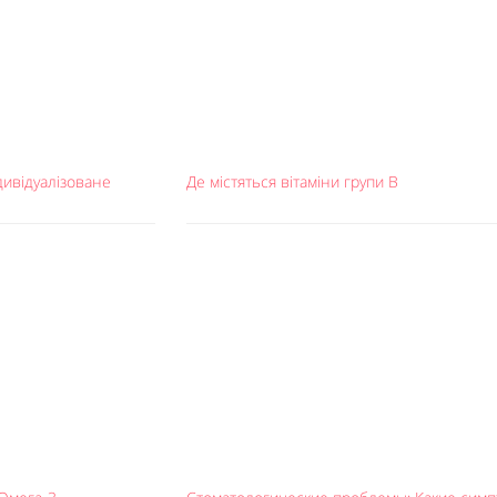
дивідуалізоване
Де містяться вітаміни групи B