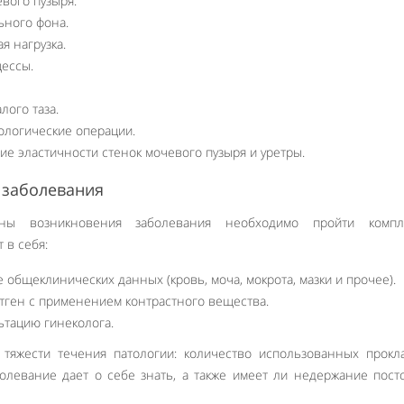
вого пузыря.
ного фона.
я нагрузка.
ессы.
ого таза.
логические операции.
е эластичности стенок мочевого пузыря и уретры.
 заболевания
ны возникновения заболевания необходимо пройти компл
 в себя:
общеклинических данных (кровь, моча, мокрота, мазки и прочее).
тген с применением контрастного вещества.
ьтацию гинеколога.
тяжести течения патологии: количество использованных прокл
болевание дает о себе знать, а также имеет ли недержание пос
Like It