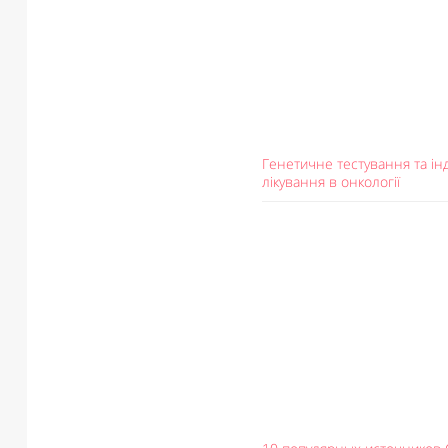
Генетичне тестування та ін
лікування в онкології