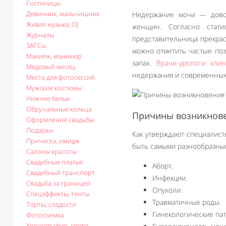
Гостиницы
Девичник, мальчишник
Недержание мочи — довол
Живая музыка, DJ
женщин. Согласно стати
Журналы
представительница прекрас
ЗАГСы
можно отметить частые поз
Макияж, маникюр
запах.
Врачи-урологи кли
Медовый месяц
недержания и современных
Места для фотосессий
Мужские костюмы
Нижнее белье
Обручальные кольца
Причины возникнове
Оформление свадьбы
Подарки
Как утверждают специалист
Прическа, имидж
быть самыми разнообразны
Салоны красоты
Свадебные платья
Аборт.
Свадебный транспорт
Инфекции.
Свадьба за границей
Опухоли.
Спецэффекты, тенты
Травматичные роды.
Торты, сладости
Гинекологические пат
Фотосъемка
Хореография, спорт