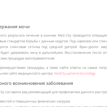
ержания мочи
ого результата лечения в клинике Med City проводится операция
вым стандартом борьбы с данным недугом. Под наркозом или спи
дится слинговая сеточка под средней уретрой. Врач-уролог зак
й будет удерживать мочу в дальнейшем. Восстановление после о
 сама процедура малотравматичная.
преимуществами процедуры, а также найти ответы на самые поп
ьном сайте медицинского центра:
medcity.ua/services/urology
.
рного возникновения заболевания
ity составили ряд рекомендаций для профилактики данного расстро
яжестей и повышенных физических нагрузок.
ишитесь на прием к врачу в случае возникновения новых симптом