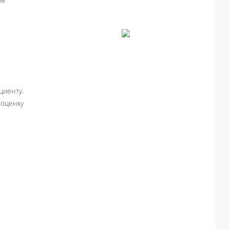
иенту.
оценку