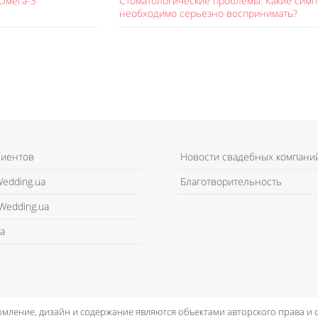
Омега-3
Стоматологические проблемы: Какие сим
необходимо серьезно воспринимать?
лиентов
Новости свадебных компани
edding.ua
Благотворительность
Wedding.ua
а
рмление, дизайн и содержание являются объектами авторского права и