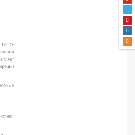
 TVT-O.
нальной
репляет
перации
улярные
йства:
ов