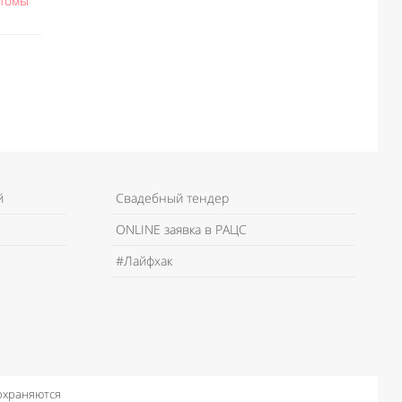
птомы
й
Свадебный тендер
ONLINE заявка в РАЦС
#Лайфхак
 охраняются