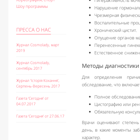
Гиперактивность моче
Шоу программы
Нарушение гормональ
Чрезмерная физическа
Воспалительные проц
ПРЕССА О НАС
Хронический цистит.
Опущение органов мал
Журнал Cosmolady, март
Перенесенные гинеко
2019
Естественное снижени
Журнал Cosmolady,
Методы диагностики
сентябрь 2017
Для определения причи
Журнал ‘Історія Кохання’,
обследование, что включает
Серпень-Вересень 2017
Полное обследование 
Газета ‘Сегодня’ от
04.07.2017
Цистографию или рен
Обязательную консул
Газета ‘Сегодня’ от 27.06.17
Врачи оценивают степень 
день, в какие моменты за
характер.