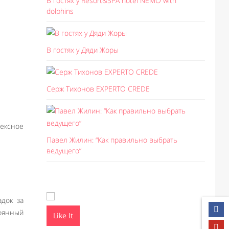
В гостях у Resort&SPA hotel NEMO with
dolphins
В гостях у Дяди Жоры
Серж Тихонов EXPERTO CREDE
ексное
Павел Жилин: “Как правильно выбрать
ведущего”
адок за
тоянный
Like It
Like I