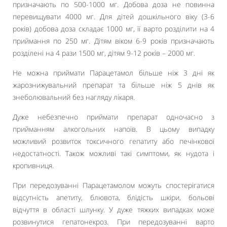
призначають по 500-1000 мг. Добова доза не повинна
перевищувати 4000 мг. Для дітей дошкільного віку (3-6
років) добова доза складає 1000 мг, її варто розділити на 4
приймання по 250 мг. Дітям віком 6-9 років призначають
розділені на 4 рази 1500 мг, дітям 9-12 років – 2000 мг.
Не можна приймати Парацетамол більше ніж 3 дні як
жарознижувальний препарат та більше ніж 5 днів як
знеболювальний без нагляду лікаря.
Дуже небезпечно приймати препарат одночасно з
прийманням алкогольних напоїв. В цьому випадку
можливий розвиток токсичного гепатиту або печінкової
недостатності. Також можливі такі симптоми, як нудота і
кропивниця.
При передозуванні Парацетамолом можуть спостерігатися
відсутність апетиту, блювота, блідість шкіри, больові
відчуття в області шлунку. У дуже тяжких випадках може
розвинутися гепатонекроз. При передозуванні варто