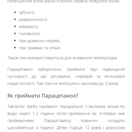
полегшення болю різної етіології. Можна позбутися болю:
зубного;
ревматичного;
м’язового;
головного;
при ураженні нервів;
при травмах та опіках.
Також ліки використовуються для зниження температури.
Парацетамол заборонено приймати при підвищеній
чутливості до цієї речовини, нирковій та печінковій
недостатності. Такі ліки не виписують малюкам до 3 років.
Як приймати Парацетамол?
Таблетки треба приймати перорально з великою кількістю
води через 1-2 години після приймання їжі. Інтервал між
прийманнями Парацетамолу повинен складати
щонайменше 4 години. Дітям старше 12 років і дорослим