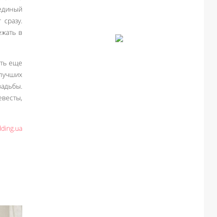
 единый
 сразу.
ежать в
ать еще
 лучших
вадьбы.
евесты,
ding.ua