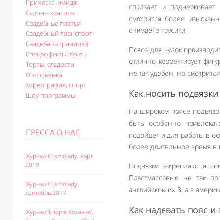
Прическа, имидж
сползает и подчеркивает 
Салоны красоты
смотрится более изысканн
Свадебные платья
снимаете трусики.
Свадебный транспорт
Свадьба за границей
Пояса для чулок производи
Спецэффекты, тенты
отлично корректирует фигу
Торты, сладости
не так удобен, но смотритс
Фотосъемка
Хореография, спорт
Как носить подвязки
Шоу программы
На широком поясе подвязок
быть особенно привлекат
ПРЕССА О НАС
подойдет и для работы в оф
более длительное время в 
Журнал Cosmolady, март
2019
Подвязки закрепляются сп
Пластмассовые не так пр
Журнал Cosmolady,
английском их 8, а в америк
сентябрь 2017
Как надевать пояс и
Журнал ‘Історія Кохання’,