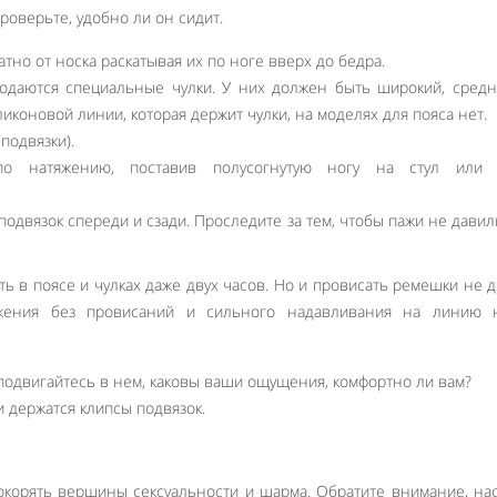
проверьте, удобно ли он сидит.
атно от носка раскатывая их по ноге вверх до бедра.
родаются специальные чулки. У них должен быть широкий, сред
ликоновой линии, которая держит чулки, на моделях для пояса нет.
подвязки).
по натяжению, поставив полусогнутую ногу на стул или 
подвязок спереди и сзади. Проследите за тем, чтобы пажи не давил
ть в поясе и чулках даже двух часов. Но и провисать ремешки не 
яжения без провисаний и сильного надавливания на линию 
подвигайтесь в нем, каковы ваши ощущения, комфортно ли вам?
 держатся клипсы подвязок.
Like It
окорять вершины сексуальности и шарма. Обратите внимание, на