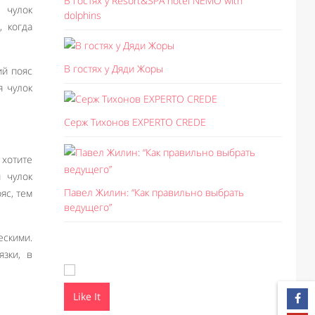
В гостях у Resort&SPA hotel NEMO with
 чулок
dolphins
, когда
В гостях у Дяди Жоры
ий пояс
я чулок
Серж Тихонов EXPERTO CREDE
 хотите
 чулок
Павел Жилин: “Как правильно выбрать
яс, тем
ведущего”
скими.
зки, в
Like It
Like I