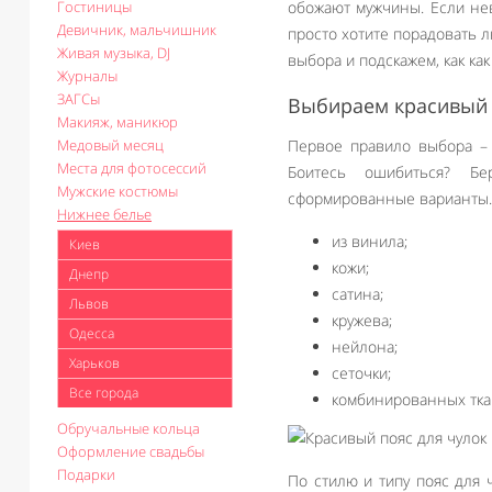
Гостиницы
обожают мужчины. Если не
Девичник, мальчишник
просто хотите порадовать л
Живая музыка, DJ
выбора и подскажем, как ка
Журналы
ЗАГСы
Выбираем красивый 
Макияж, маникюр
Медовый месяц
Первое правило выбора – 
Места для фотосессий
Боитесь ошибиться? Бер
Мужские костюмы
сформированные варианты. 
Нижнее белье
из винила;
Киев
кожи;
Днепр
сатина;
Львов
кружева;
Одесса
нейлона;
Харьков
сеточки;
Все города
комбинированных тка
Обручальные кольца
Оформление свадьбы
Подарки
По стилю и типу пояс для 