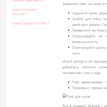
Серпень-Вересень 2017
Закрепите пояс на талии и 
Газета ‘Сегодня’ от
Наденьте чулки, аккур
04.07.2017
Знайте: для пояса п
Газета ‘Сегодня’ от 27.06.17
узкий рант вверху. Си
Прикрепите застежки (
Отрегулируйте их 
возвышенность.
Отрегулируйте длину 
ноги.
Иначе рискуете не проходи
добейтесь плотного нат
положениях стоя и сидя.
Пояс зафиксирован – 
Проверьте, хорошо ли
Все в порядке? Вперед – п