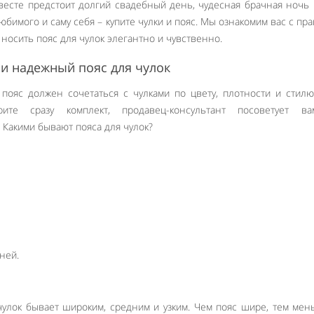
весте предстоит долгий свадебный день, чудесная брачная ночь
юбимого и саму себя – купите чулки и пояс. Мы ознакомим вас с пр
к носить пояс для чулок элегантно и чувственно.
и надежный пояс для чулок
пояс должен сочетаться с чулками по цвету, плотности и стилю
ите сразу комплект, продавец-консультант посоветует в
Какими бывают пояса для чулок?
ней.
чулок бывает широким, средним и узким. Чем пояс шире, тем ме