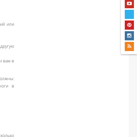
ний или
другую
и вам в
должны:
ноги в
сколько