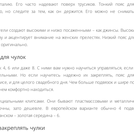
талию. Его часто надевают поверх трусиков. Тонкий пояс для
о, но следите за тем, как он держится. Его можно не снимать
тели создают высокими и низко посаженными – как джинсы. Высок
ру и акцентирует внимание на женских прелестях. Низкий пояс дл
я оригинально.
 для чулок
 4, 6 или даже 8. С ними вам нужно научиться управляться, если
ельными. Но если научитесь надежно их закреплять, пояс для
исе, и для целого свадебного дня. Чем больше подвязок и шире по
нем комфортно находиться.
ециальными клипсами. Они бывают пластмассовыми и металличе
очны, зато дешевле. В европейском варианте обычно 4 подвя
анском – золотая середина – 6.
 закреплять чулки