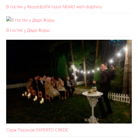
В гостях у Resort&SPA hotel NEMO with dolphins
В гостях у Дяди Жоры
Серж Тихонов EXPERTO CREDE