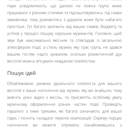
пари усвідомлюють, що далеко не кожна група може
працювати з різними стилями та підлаштовуватись під смаки
замовника, тому домовитись з діджеєм може бути набагато
простіше. Тут багато залежить від ваших смаків, бюджету та
успіхів у процесі пошуку хороших музикантів. Головне, щоб
звук був максимально якісним та співпадав із загальною
атмосферою події, а стиль музики, яку грає група, не здався
вашим гостям надто зухвалим, оскільки романтичний дух
весілля можна зіпсувати невдалим плейлістом.
Пошук ідей
Обов’язковою умовою ідеального плейліста для вашого
весілля є ваше натхнення від музики, яку ви знайшли, тому
вивчіть різні відео з весіль, та присвятіть особливу увагу
музичному оформленню різних частин події. Проведіть
паралелі з тими треками, які багато означають для вашої
пари, і почніть складати перелік композицій. Окрему порцію
натхнення ви можете отримати, ознайомившись з