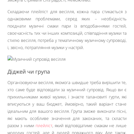
Складаючи плейліст для весілля, кожна пара стикається з
однаковими проблемами, серед яких – необхідність
поєднати музичні смаки пари із вподобаннями гостей,
своєчасність тих чи інших композицій, співпадіння музики та
стилю весілля, потреба у тематичному музичному супроводі,
і, звісно, потрапляння музики у настрій.
Діджей чи група
Організовуючи весілля, якомога швидше треба вирішити те,
хто саме буде відповідати за музичний супровід. Якщо ви є
прихильниками живої музики, і знаєте талановиті гурти, які
вписуються у ваш бюджет, ймовірно, такий варіант стане
ідеальним для вашого весілля. Група зможе виконати пісні,
які мають особливе значення для закоханих, та скласти
разом з ними
плейліст
, який відповідатиме смакам не лише
молодих гостей, але й людей поважного віку. Але також,