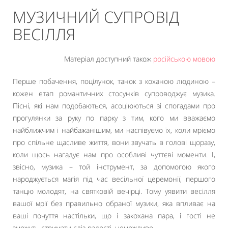
МУЗИЧНИЙ СУПРОВІД
ВЕСІЛЛЯ
Матеріал доступний також
російською мовою
Перше побачення, поцілунок, танок з коханою людиною –
кожен етап романтичних стосунків супроводжує музика.
Пісні, які нам подобаються, асоціюються зі спогадами про
прогулянки за руку по парку з тим, кого ми вважаємо
найближчим і найбажанішим, ми наспівуємо їх, коли мріємо
про спільне щасливе життя, вони звучать в голові щоразу,
коли щось нагадує нам про особливі чуттєві моменти. І,
звісно, музика – той інструмент, за допомогою якого
народжується магія під час весільної церемонії, першого
танцю молодят, на святковій вечірці. Тому уявити весілля
вашої мрії без правильно обраної музики, яка впливає на
ваші почуття настільки, що і закохана пара, і гості не
зможуть стримати сліз радості, неможливо.