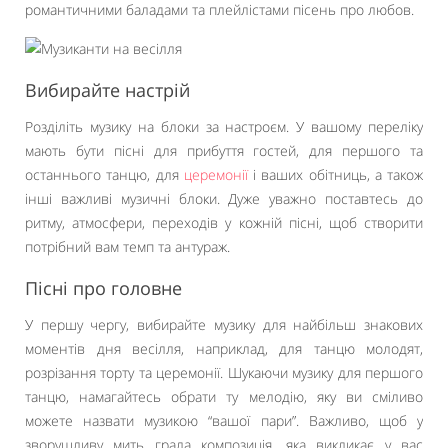
романтичними баладами та плейлістами пісень про любов.
Вибирайте настрій
Розділіть музику на блоки за настроєм. У вашому переліку
мають бути пісні для прибуття гостей, для першого та
останнього танцю, для
церемонії
і ваших обітниць, а також
інші важливі музичні блоки. Дуже уважно поставтесь до
ритму, атмосфери, переходів у кожній пісні, щоб створити
потрібний вам темп та антураж.
Пісні про головне
У першу чергу, вибирайте музику для найбільш знакових
моментів дня весілля, наприклад, для танцю молодят,
розрізання торту та церемонії. Шукаючи музику для першого
танцю, намагайтесь обрати ту мелодію, яку ви сміливо
можете назвати музикою “вашої пари”. Важливо, щоб у
зворушливу мить грала композиція, яка викликає у вас