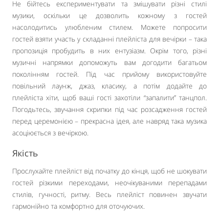
Не бійтесь експериментувати та змішувати різні стилі
музики, оскільки це дозволить кожному з гостей
насолодитись улюбленим стилем. Можете попросити
гостей взяти участь у складанні плейліста для вечірки – така
пропозиція пробудить в них ентузіазм. Окрім того, різні
музичні напрямки допоможуть вам догодити багатьом
поколінням гостей. Під час прийому використовуйте
повільний лаунж, джаз, класику, а потім додайте до
плейліста хіти, щоб ваші гості захотіли “запалити” танцпол.
Погодьтесь, звучання скрипки під час розсадження гостей
перед церемонією – прекрасна ідея, але навряд така музика
асоціюється з вечіркою.
Якість
Прослухайте плейліст від початку до кінця, щоб не шокувати
гостей різкими переходами, неочікуваними перепадами
стилів, гучності, ритму. Весь плейліст повинен звучати
гармонійно та комфортно для оточуючих.