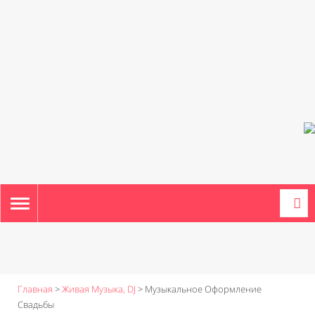
TOGGLE
NAVIGATION
Главная
>
Живая Музыка, DJ
>
Музыкальное Оформление
Свадьбы